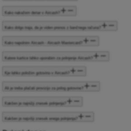
Kako nakažem denar v Aircash?
Kako dolgo traja, da je viden prenos z bančnega računa?
Kako napolnim Aircash - Aircash Mastercard?
Katere kartice lahko uporabim za polnjenje Aircash?
Kje lahko položim gotovino v Aircash?
Ali je treba plačati provizijo za polog gotovine?
Kakšen je najnižji znesek polnjenja?
Kakšen je najvišji znesek enega polnjenja?