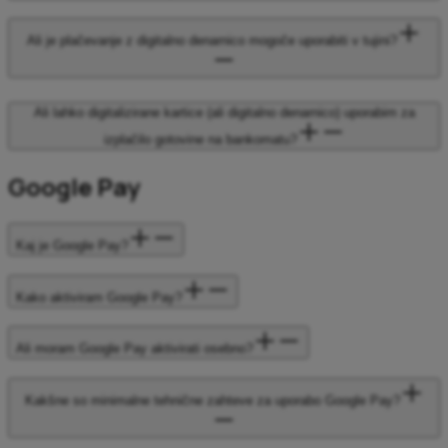
Ali je plačevanje z digitalno denarnico mogoče uporabiti v tujini?
Ali lahko digitalizirane kartice (ali digitalno denarnico) uporabim za
izplačilo gotovine na bankomatu?
Google Pay
Kaj je Google Pay?
Kako aktiviram Google Pay?
Ali moram Google Pay aktivirati osebno?
Kakšne so minimalne tehnične zahteve za uporabo Google Pay?