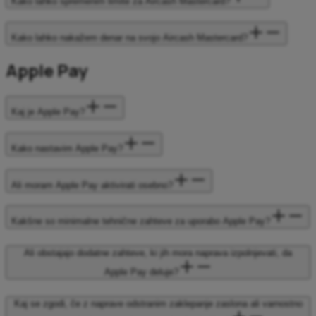
Kako lahko spremenim limite za Aircash Mastercard?
Kako lahko nakažem denar na svojo Aircash Mastercard?
Apple Pay
Kaj je Apple Pay?
Kako nastavim Apple Pay?
Ali moram Apple Pay aktivirati osebno?
Kakšne so minimalne tehnične zahteve za uporabo Apple Pay?
Ali obstajajo dodatne zahteve, ki jih mora naprava izpolnjevati, da
Apple Pay deluje?
Kaj se zgodi, če z naprave odstranim zaklepanje zaslona ali varnostno