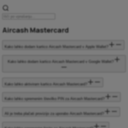
Aircash Mastercard
Kako lahko dodam kartico Aircash Mastercard v Apple Wallet?
Kako lahko dodam kartico Aircash Mastercard v Google Wallet?
Kako lahko aktiviram kartico Aircash Mastercard?
Kako lahko spremenim številko PIN za Aircash Mastercard?
Ali je treba plačati provizijo za uporabo Aircash Mastercard?