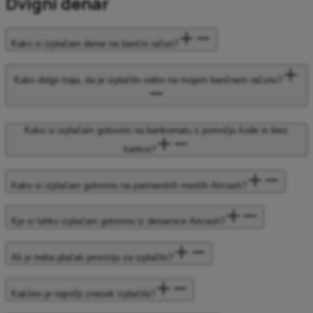
Dvigni denar
Kako si izplačam denar na bančni račun?
Kako dolgo traja, da je izplačilo vidno na mojem bančnem računu?
Kako si izplačam gotovino na bankomatu s pomočjo kode in brez
kartice?
Kako si izplačam gotovino na partnerskih mestih Aircash?
Kje si lahko izplačam gotovino iz denarnice Aircash?
Ali je treba plačati provizijo za izplačilo?
Kakšen je najnižji znesek izplačila?