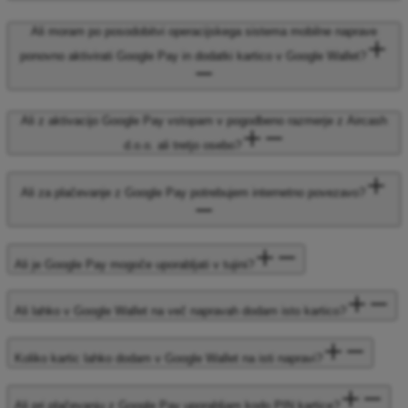
Ali moram po posodobitvi operacijskega sistema mobilne naprave
ponovno aktivirati Google Pay in dodatki kartico v Google Wallet?
Ali z aktivacijo Google Pay vstopam v pogodbeno razmerje z Aircash
d.o.o. ali tretjo osebo?
Ali za plačevanje z Google Pay potrebujem internetno povezavo?
Ali je Google Pay mogoče uporabljati v tujini?
Ali lahko v Google Wallet na več napravah dodam isto kartico?
Koliko kartic lahko dodam v Google Wallet na isti napravi?
Ali pri plačevanju z Google Pay uporabljam kodo PIN kartice?