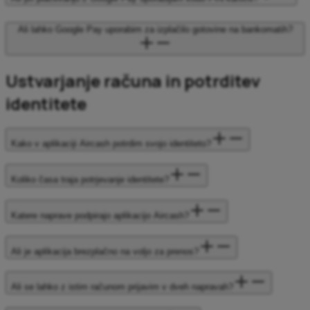
Ali lahko Google Pay uporabim za izplačilo gotovine na bankomatih?
Ustvarjanje računa in potrditev
identitete
Kako v aplikaciji Aircash potrdim svojo identiteto?
Koliko časa traja potrjevanje identitete?
Katere naprave podpirajo aplikacijo Aircash?
Ali je aplikacija brezplačno na voljo za prenos?
Ali se lahko z istim računom prijavim v dveh napravah?