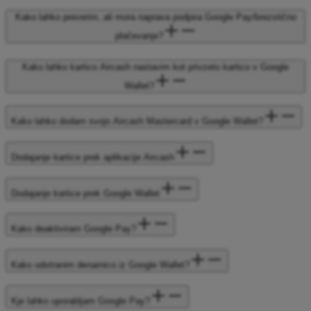
Kako lahko preverim, ali mora naprava podpira Google Pay/brezstično
plačevanje?
Kako lahko kartico Aircash nastavim kot privzeto kartico v Google
Wallet?
Kako lahko dodam svojo Aircash Mastercard v Google Wallet?
Dodajanje kartice prek aplikacije Aircash
Dodajanje kartice prek Google Wallet
Kako deaktiviram Google Pay?
Kako odstranim denarnico iz Google Wallet?
Kje lahko uporabljam Google Pay?