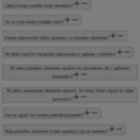
Zakaj moram potrditi svojo identiteto?
Ali so moji osebni podatki varni?
Katere dokumente lahko uporabim za potrditev identitete?
Ali lahko naložim fotografijo dokumenta iz galerije v telefonu?
Ali lahko potrditev identitete opravim na računalniku ali v spletnem
brskalniku?
Ali lahko preverjanje identitete opravim, če imam šibek signal ali slabo
povezavo?
Kaj se zgodi, če moram prekiniti postopek?
Moja potrditev identitete ni bila uspešna, kaj na naredim?