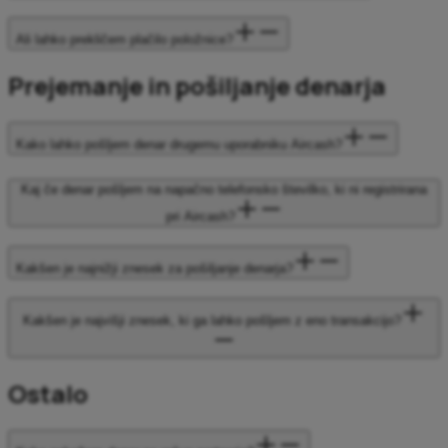
Ali lahko prekličem plačilo položnice?
Prejemanje in pošiljanje denarja
Kako lahko pošljem denar drugemu uporabniku Aircash?
Kaj če denar pošljem na napačno telefonsko številko, ki ni registrirana
pri Aircash?
Kakšen je najnižji znesek za pošiljanje denarja?
Kakšen je najvišji znesek, ki ga lahko pošljem z eno transakcijo?
Ostalo