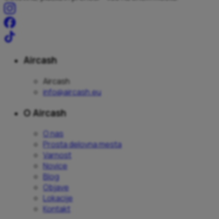
Aircash
Aircash
info@aircash.eu
O Aircash
O nas
Prosta delovna mesta
Varnost
Novice
Blog
Objave
Lokacije
Kontakt