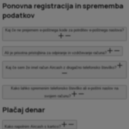
Ponovna registracija in sprememba
podatkov
Kaj če ne prejemem e-poštnega kode za potrditev e-poštnega naslova?
Ali je prisotna pristojbina za odpiranje in vzdrževanje računa?
Kaj če sem že imel račun Aircash z drugačno telefonsko številko?
Kako lahko spremenim telefonsko številko ali e-poštni naslov na
svojem računu?
Plačaj denar
Kako napolnim Aircash s kartico?