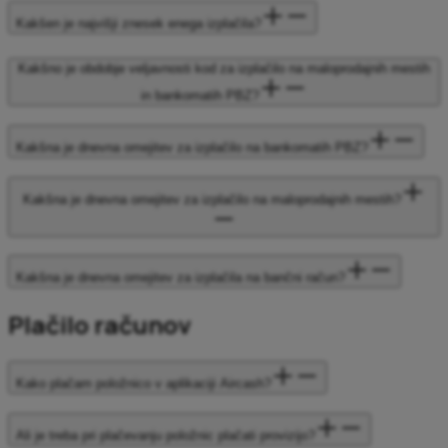
Kakšen je najvišji znesek enega izplačila?
Kakšno je obdobje veljavnosti kod za izplačilo na maloprodajnih mestih
in bankomatih PBZ?
Kakšna je dnevna omejitev za izplačilo na bankomatih PBZ?
Kakšna je dnevna omejitev za izplačilo na maloprodajnih mestih?
Kakšna je dnevna omejitev za izplačila na bančni račun?
Plačilo računov
Kako plačam položnico v aplikaciji Aircash?
Ali je treba pri plačevanju položnic plačati provizijo?