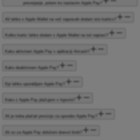
preverjanje, potem ko nastavim Apple Pay?
Ali lahko v Apple Wallet na več napravah dodam isto kartico?
Koliko kartic lahko dodam v Apple Wallet na isti napravi?
Kako aktiviram Apple Pay v aplikaciji Aircash?
Kako deaktiviram Apple Pay?
Kje lahko uporabljam Apple Pay?
Kako z Apple Pay plačujem v trgovini?
Ali je treba plačati provizijo za uporabo Apple Pay?
Ali so za Apple Pay določeni dnevni limiti?