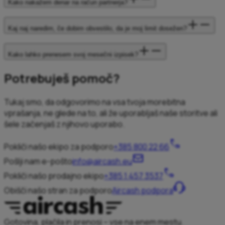
Kako nakažem denar na račun partnerja?
Kaj naj naredim, če dobim obvestilo, da je moj limit dosežen?
Kako lahko prenesem svoj mesečni izpisek?
Potrebuješ pomoč?
Tukaj smo, da odgovorimo na vsa tvoja morebitna
vprašanja, ne glede na to, ali že uporabljaš naše storitve ali
šele začenjaš z njihovo uporabo.
Pokliči našo ekipo za podporo
+385 800 22 66
Pošlji nam e-pošto
info@aircash.eu
Pokliči našo prodajno ekipo
+385 1 457 3537
Obišči našo stran za podporo
Aircash podpora
Gotovina, plačila in prenosi – vse na enem mestu.