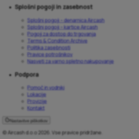
Splošni pogoji in zasebnost
Splošni pogoji – denarnica Aircash
Splošni pogoji – kartice Aircash
Pogoji za dostop do trgovanja
Terms & Condition Archive
Politika zasebnosti
Pravice potrošnikov
Nasveti za varno spletno nakupovanje
Podpora
Pomoč in vodniki
Lokacije
Provizije
Kontakt
Nastavitve piškotkov
© Aircash d.o.o 2026. Vse pravice pridržane.