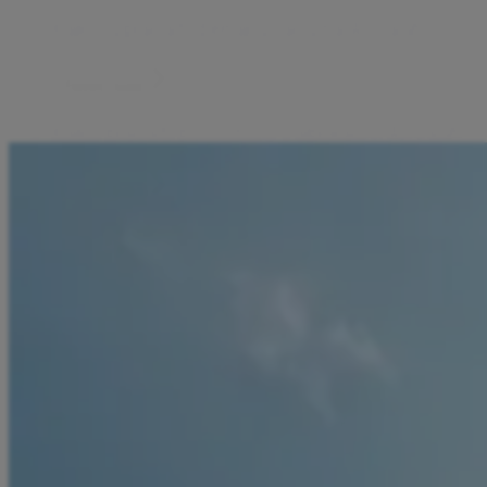
Kako izplačati denar z računa Aircash
Preveri, kako
Kako plačati položnico v aplikaciji Aircash
Preveri, kako