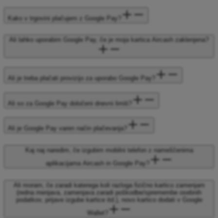
Kako v trgovini plačujem z Google Pay?
Ali lahko uporabim Google Pay, če je moja kartica Aircash zaklenjena?
Ali je treba plačati provizijo za uporabo Google Pay?
Ali so za Google Pay določeni dnevni limiti?
Ali je Google Pay varen način plačevanja?
Kaj naj naredim, če izgubim mobilni telefon z nameščenima
aplikacijama Aircash in Google Pay?
Ali moram, če zaradi katerega koli razloga fizično kartico zamenjam
(redna menjava, zamenjava zaradi poškodbe/spremembe osebnih
podatkov, prijave izgube kartice itd.), novo kartico dodati v Google
Wallet?