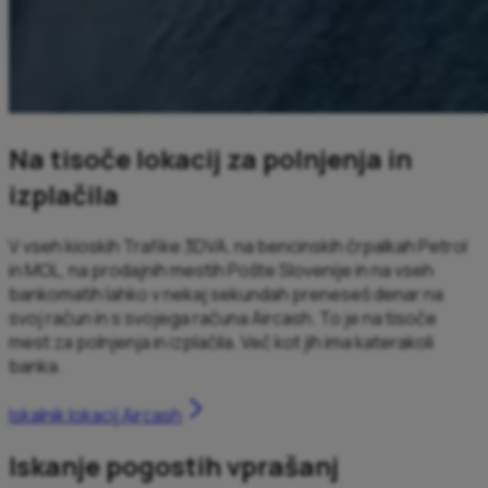
Na tisoče lokacij za polnjenja in
izplačila
V vseh kioskih Trafike 3DVA, na bencinskih črpalkah Petrol
in MOL, na prodajnih mestih Pošte Slovenije in na vseh
bankomatih lahko v nekaj sekundah preneseš denar na
svoj račun in s svojega računa Aircash. To je na tisoče
mest za polnjenja in izplačila. Več kot jih ima katerakoli
banka.
Iskalnik lokacij Aircash
Iskanje pogostih vprašanj