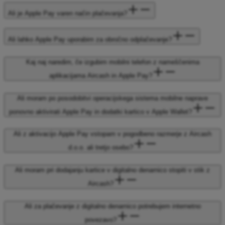
Ali je Apple Pay varen način plačevanja?
Ali lahko Apple Pay uporabim za obročno odplačevanje?
Kaj naj naredim, če izgubim mobilni telefon z nameščenima
aplikacijama Aircash in Apple Pay?
Ali moram po posodobitvi operacijskega sistema mobilne naprave
ponovno aktivirati Apple Pay in dodatki kartico v Apple Wallet?
Ali z aktivacijo Apple Pay vstopam v pogodbeno razmerje z Aircash
d.o.o. ali tretjo osebo?
Ali moram pri dodajanju kartice v digitalno denarnico stopiti v stik z
Aircash?
Ali za plačevanje z digitalno denarnico potrebujem internetno
povezavo?