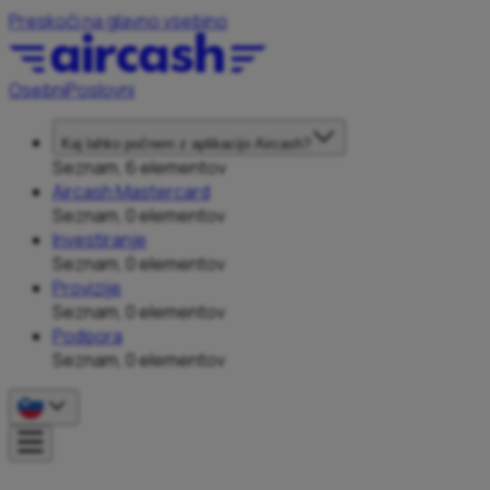
Preskoči na glavno vsebino
Osebni
Poslovni
Kaj lahko počnem z aplikacijo Aircash?
Seznam, 6 elementov
Aircash Mastercard
Seznam, 0 elementov
Investiranje
Seznam, 0 elementov
Provizije
Seznam, 0 elementov
Podpora
Seznam, 0 elementov