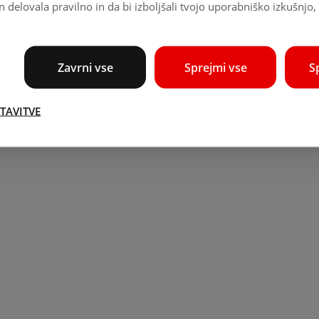
an delovala pravilno in da bi izboljšali tvojo uporabniško izkušnj
Zavrni vse
Sprejmi vse
S
TAVITVE