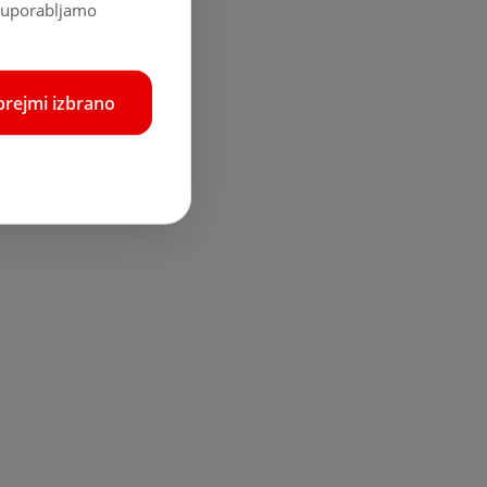
o, uporabljamo
prejmi izbrano