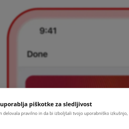
uporablja piškotke za sledljivost
an delovala pravilno in da bi izboljšali tvojo uporabniško izkušnj