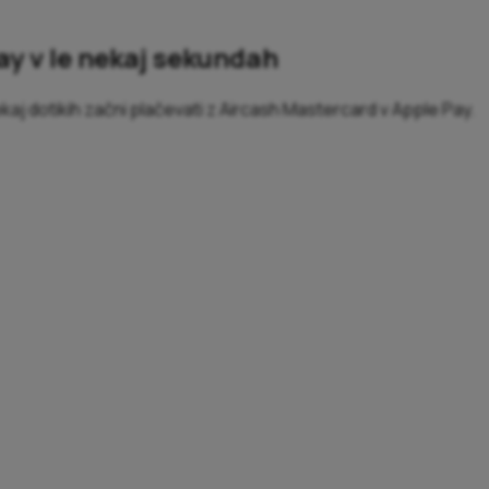
y v le nekaj sekundah
ekaj dotikih začni plačevati z Aircash Mastercard v Apple Pay.
 podatkov, si zapomniti kod PIN ali iskati kartice.