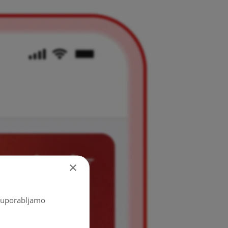
×
o, uporabljamo