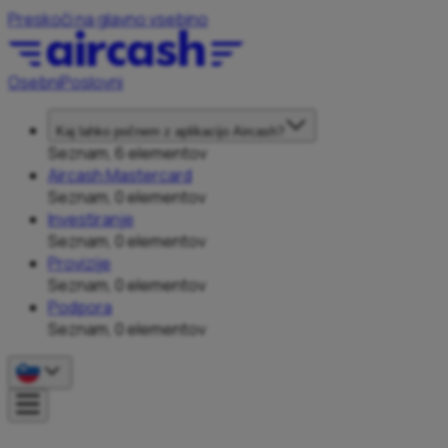
Preskoči na glavno vsebino
Osebni
Poslovni
Kaj lahko počnem z aplikacijo Aircash?
Seznam, 6 elementov
Aircash Mastercard
Seznam, 0 elementov
Investiranje
Seznam, 0 elementov
Provizije
Seznam, 0 elementov
Podpora
Seznam, 0 elementov