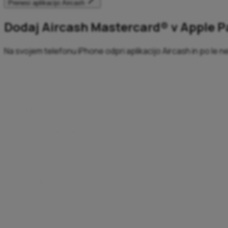
Prenesi aplikacijo Aircash
Dodaj Aircash Mastercard® v Apple Pa
Na svojem telefonu iPhone odpri aplikacijo Aircash in po le n
Hitro
Hitre transakcije, kadarkoli in kjerkoli.
Uživaj v hitrem plačevanju brez težav – ni treba vpisovati
Preprosto
Preprosta plačila za lažje življenje.