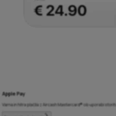
Apple Pay
Varna in hitra plačila z Aircash Mastercard® ob uporabi stori