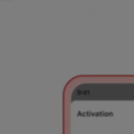
K
a
k
o
a
k
t
i
v
i
r
a
t
i
A
i
r
c
a
s
h
M
a
s
t
e
r
c
a
r
d
Preden aktiviraš svojo Aircash Mastercard, moraš potrditi
svojo identiteto v aplikaciji Aircash. Ko je to končano,
aktivacija traja le nekaj trenutkov. Upoštevaj spodnje
korake in tvoja kartica bo pripravljena za uporabo.