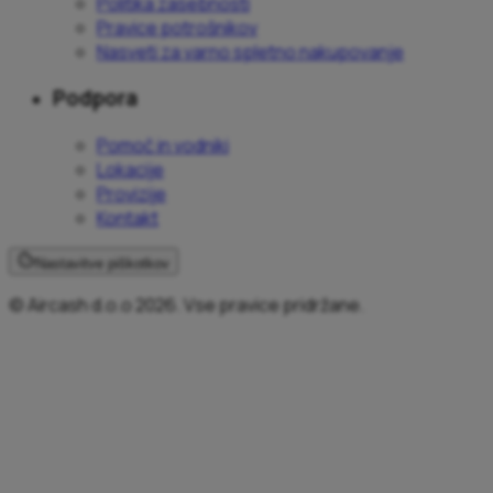
Politika zasebnosti
Pravice potrošnikov
Nasveti za varno spletno nakupovanje
Podpora
Pomoč in vodniki
Lokacije
Provizije
Kontakt
Nastavitve piškotkov
© Aircash d.o.o 2026. Vse pravice pridržane.