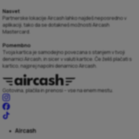
Nasvet
Partnerske lokacije Aircash lahko najdeš neposredno v
aplikaciji, tako da se dotakneš možnosti
Aircash
Mastercard
.
Pomembno
Tvoja kartica je samodejno povezana s stanjem v tvoji
denarnici Aircash, in sicer v valuti kartice. Če želiš plačati s
kartico, najprej napolni denarnico Aircash.
Gotovina, plačila in prenosi – vse na enem mestu.
Aircash