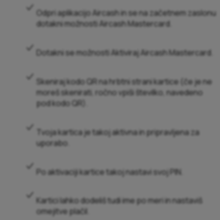
Odpri aplikacijo Aircash in se na začetnem zaslonu
dotakni možnosti
Aircash Mastercard
.
Dotakni se možnosti
Aktiviraj Aircash Mastercard
.
Skeniraj kodo QR na hrbtni strani kartice (če je ne
moreš skenirati, ročno vpiši številko, navedeno
pod kodo QR).
Tvoja kartica je takoj aktivna in pripravljena za
uporabo.
Po aktivaciji kartice takoj nastavi svoj PIN.
Kartici lahko dodeliš tudi ime po meri in nastaviš
omejitve plačil.