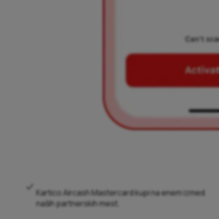
Kartico Aircash Mastercard kupi na enem izmed
naših partnerskih mest.