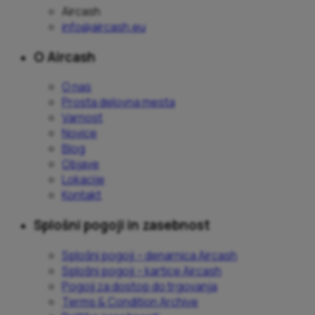
Aircash
info@aircash.eu
O Aircash
O nas
Prosta delovna mesta
Varnost
Novice
Blog
Objave
Lokacije
Kontakt
Splošni pogoji in zasebnost
Splošni pogoji – denarnica Aircash
Splošni pogoji – kartice Aircash
Pogoji za dostop do trgovanja
Terms & Condition Archive