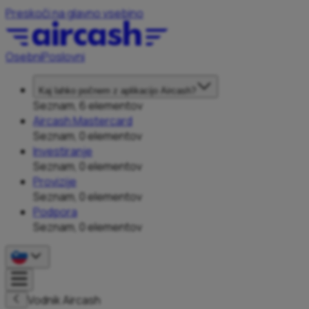
Preskoči na glavno vsebino
Osebni
Poslovni
Kaj lahko počnem z aplikacijo Aircash?
Seznam, 6 elementov
Aircash Mastercard
Seznam, 0 elementov
Investiranje
Seznam, 0 elementov
Provizije
Seznam, 0 elementov
Podpora
Seznam, 0 elementov
Vodnik Aircash