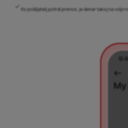
Ko pošiljatelj potrdi prenos, je denar takoj na voljo