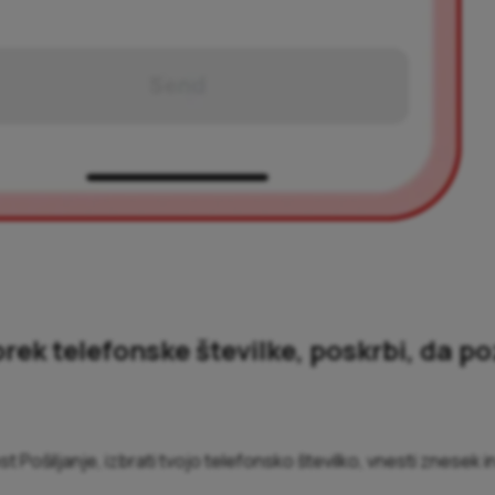
 prek telefonske številke, poskrbi, da po
Pošiljanje, izbrati tvojo telefonsko številko, vnesti znesek in 