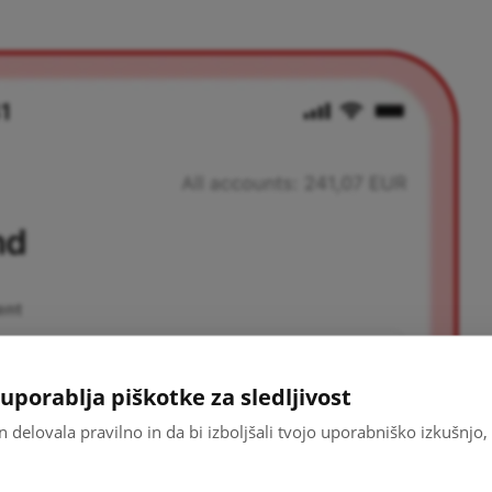
uporablja piškotke za sledljivost
an delovala pravilno in da bi izboljšali tvojo uporabniško izkušnj