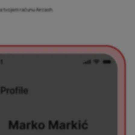
 na tvojem računu Aircash.