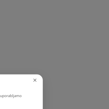
×
o, uporabljamo