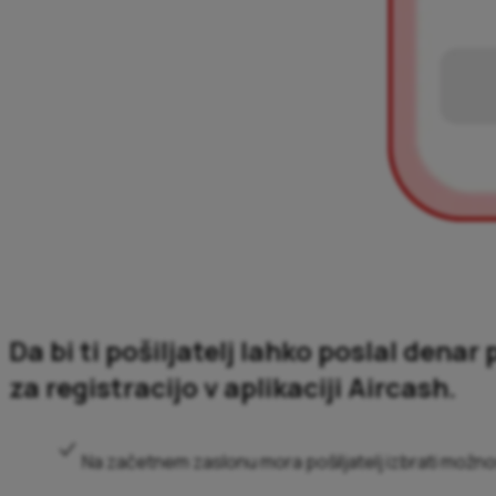
Da bi ti pošiljatelj lahko poslal denar
za registracijo v aplikaciji Aircash.
Na začetnem zaslonu mora pošiljatelj izbrati možnost 