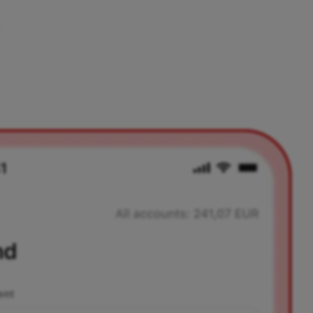
a
s
h
kov prek svoje telefonske številke ali QR kode. Tukaj boš naš