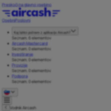
Preskoči na glavno vsebino
Osebni
Poslovni
Kaj lahko počnem z aplikacijo Aircash?
Seznam, 6 elementov
Aircash Mastercard
Seznam, 0 elementov
Investiranje
Seznam, 0 elementov
Provizije
Seznam, 0 elementov
Podpora
Seznam, 0 elementov
Vodnik Aircash