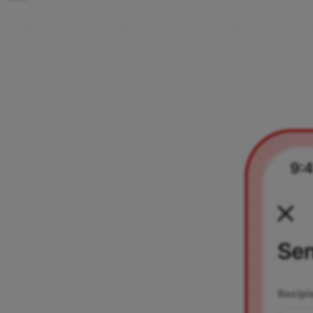
K
a
k
o
p
r
e
j
e
t
i
d
e
n
a
r
n
a
s
v
o
j
r
a
č
u
n
A
i
r
c
Denar lahko na svoj račun Aircash prejmeš od drugih uporabni