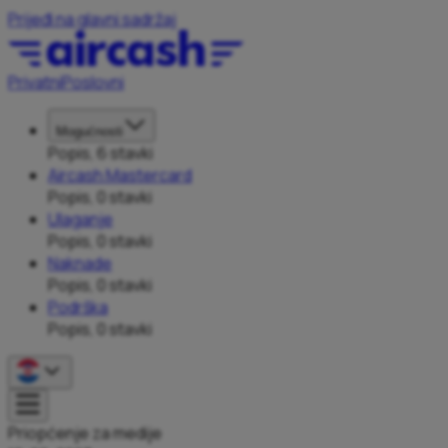
Prijeđi na glavni sadržaj
Privatni
Poslovni
Mogućnosti
Popis, 6 stavki
Aircash Mastercard
Popis, 0 stavki
Ulaganje
Popis, 0 stavki
Naknade
Popis, 0 stavki
Podrška
Popis, 0 stavki
Priopćenje za medije