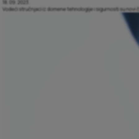
18. 09. 2023.
Vodeći stručnjaci iz domene tehnologije i sigurnosti su novi 