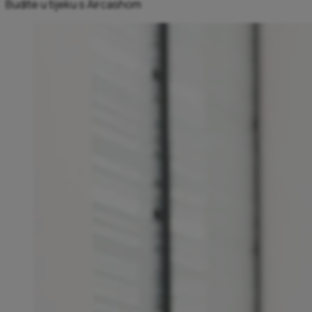
Budite u tijeku s Aircashom