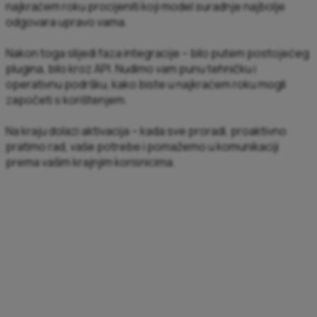
najkraćem roku procijeniti koji model suradnje najbolje
odgovara upravo vama.
Nakon toga slijedi faza integracije – bilo putem postojećeg
plugina, bilo kroz API. Nudimo vam punu tehničku i
operativnu podršku, kako biste u najkraćem roku mogli
započeti s korištenjem.
Na kraju dolazi aktivacija – kada sve proradi, proaktivno
pratimo rad, vaše potrebe i pomažemo u komunikaciji
prema vašim krajnjim korisnicima.