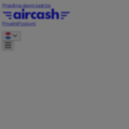
Prijeđi na glavni sadržaj
Privatni
Poslovni
P
r
i
v
u
c
i
t
e
n
o
v
e
k
l
i
j
e
n
t
e
,
p
o
v
e
ć
a
j
t
e
p
r
i
Postanite Aircash partner i omogućite svojim korisnicima
brže, jednostavnije i sigurnije plaćanje – bilo da ste
webshop, ugostitelj, turistički iznajmljivač ili tražite
inovativna gotovinska rješenja.
Kontaktiraj nas