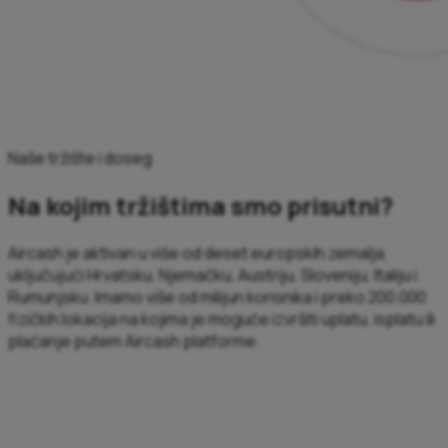
Naše tržište i doseg
Na kojim tržištima smo prisutni?
Aircash je aktivan u više od deset europskih zemalja,
uključujući Hrvatsku, Njemačku, Austriju, Sloveniju, Italiju i
Rumunjsku. Imamo više od milijun korisnika i preko 200.000
fizičkih lokacija na kojima je moguće izvršiti uplatu, isplatu ili
plaćanje putem Aircash platforme.