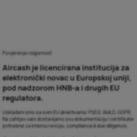
Povjerenje i sigurnost
Aircash je licencirana institucija za
elektronički novac u Europskoj uniji,
pod nadzorom HNB-a i drugih EU
regulatora.
Usklađeni smo sa svim EU direktivama: PSD2, AMLD, GDPR.
Na zahtjev vam dostavljamo svu dokumentaciju i certifikate
potrebne za internu reviziju, compliance ili due diligence.