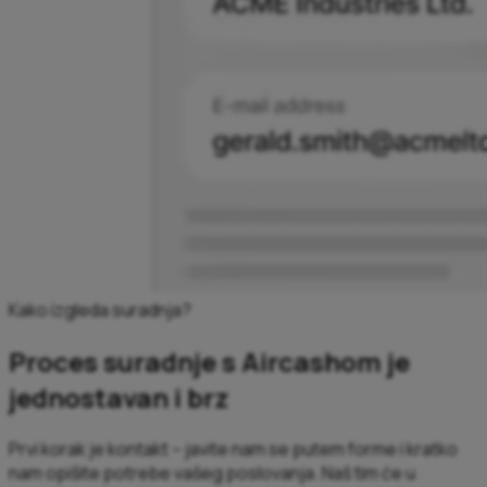
Kako izgleda suradnja?
Proces suradnje s Aircashom je
jednostavan i brz
Prvi korak je kontakt – javite nam se putem forme i kratko
nam opišite potrebe vašeg poslovanja. Naš tim će u