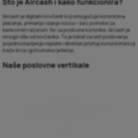
Što je Aircash i kako funkcionira?
Aircash je digitalni novčanik koji omogućuje korisnicima
plaćanje, primanje i slanje novca – bez potrebe za
bankovnim računom. No za poslovne korisnike, Aircash je
mnogo više od novčanika. To je kanal za rast poslovanja,
pojednostavljenje naplate i direktan pristup korisnicima koji
traže brza i gotovinska rješenja.
Naše poslovne vertikale
Webshopovi
Dodajte Aircash kao metodu plaćanja pomoću
Magento plugina ili WSPay integracije.
Ugostitelji