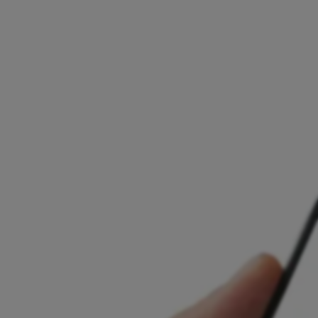
Prisutnost na 15+ EU tržišta
Licenciran i reguliran u cijeloj EU
Lokalna podrška i personaliziran onboarding