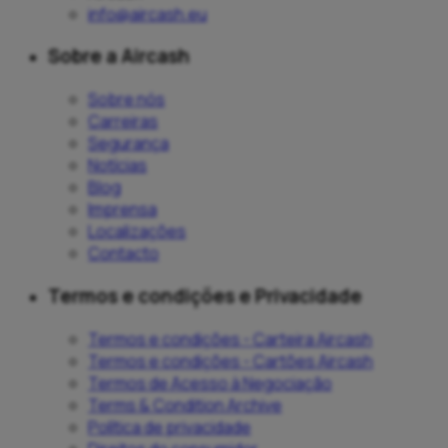
info@aircash.eu
Sobre a Aircash
Sobre nós
Carreiras
Segurança
Notícias
Blog
Imprensa
Localizações
Contacto
Termos e condições e Privacidade
Termos e condições - Carteira Aircash
Termos e condições - Cartões Aircash
Termos de Acesso à Negociação
Terms & Condition Archive
Política de privacidade