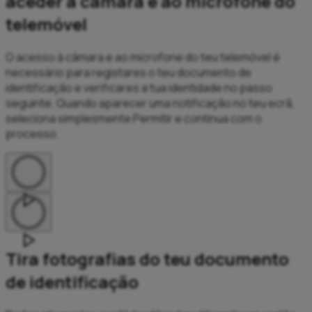
aceder à câmara e ao microfone do
telemóvel
O acesso à câmara e ao microfone do teu telemóvel é
necessário para registares o teu documento de
identificação e verificares a tua identidade no passo
seguinte. Quando aparecer uma notificação no teu ecrã,
seleciona simplesmente Permitir e continua com o
processo.
Tira fotografias do teu documento
de identificação