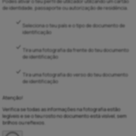
Podes ativar o teu perfil de utilizador utilizando um cartão
de identidade, passaporte ou autorização de residência.
Seleciona o teu país e o tipo de documento de
identificação
Tira uma fotografia da frente do teu documento
de identificação
Tira uma fotografia do verso do teu documento
de identificação
Atenção!
Verifica se todas as informações na fotografia estão
legíveis e se o teu rosto no documento está visível, sem
brilhos ou reflexos.