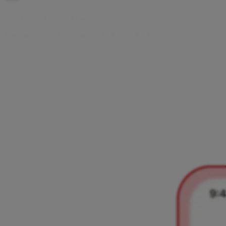
C
o
m
o
t
o
r
n
a
r
e
s
-
t
e
n
u
m
u
t
i
l
i
z
a
d
o
r
A
i
r
c
a
s
h
Em apenas alguns passos simples, podes descarregar a
aplicação Aircash, criar a tua conta de utilizador e começar
imediatamente a usufruir das vantagens da aplicação
Aircash. Tem o teu documento de identificação preparado,
segue os passos indicados neste guia e torna-te um
utilizador em minutos.