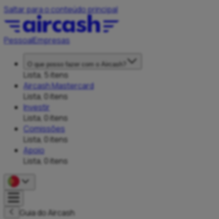
Saltar para o conteúdo principal
Pessoal
Empresas
O que posso fazer com o Aircash?
Lista, 5 itens
Aircash Mastercard
Lista, 0 itens
Investir
Lista, 0 itens
Comissões
Lista, 0 itens
Apoio
Lista, 0 itens
Guia do Aircash