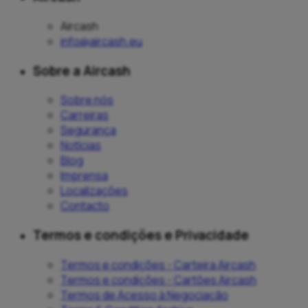
Aircash
info@aircash.eu
Sobre a Aircash
Sobre nós
Carreiras
Segurança
Notícias
Blog
Imprensa
Localizações
Contacto
Termos e condições e Privacidade
Termos e condições - Carteira Aircash
Termos e condições - Cartões Aircash
Termos de Acesso à Negociação