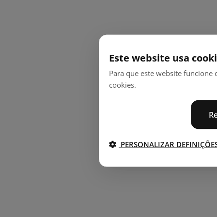
Este website usa cook
Para que este website funcione c
cookies.
Re
PERSONALIZAR DEFINIÇÕE