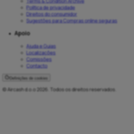
Terms & Condition Archive
Política de privacidade
Direitos do consumidor
Sugestões para Compras online seguras
Apoio
Ajuda e Guias
Localizações
Comissões
Contacto
Definições de cookies
© Aircash d.o.o 2026. Todos os direitos reservados.