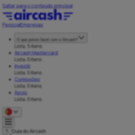
Saltar para o conteúdo principal
Pessoal
Empresas
O que posso fazer com o Aircash?
Lista, 5 itens
Aircash Mastercard
Lista, 0 itens
Investir
Lista, 0 itens
Comissões
Lista, 0 itens
Apoio
Lista, 0 itens
Guia do Aircash