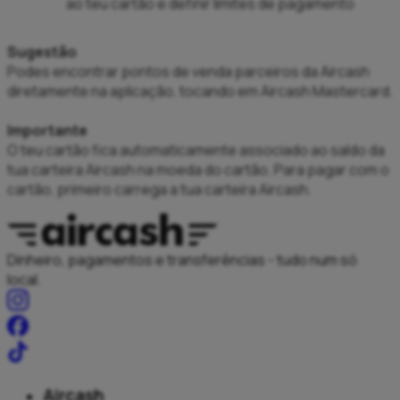
ao teu cartão e definir limites de pagamento
Sugestão
Podes encontrar pontos de venda parceiros da Aircash
diretamente na aplicação, tocando em Aircash Mastercard.
Importante
O teu cartão fica automaticamente associado ao saldo da
tua carteira Aircash na moeda do cartão. Para pagar com o
cartão, primeiro carrega a tua carteira Aircash.
Dinheiro, pagamentos e transferências - tudo num só
local.
Aircash