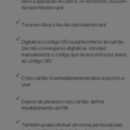
Abre a aplicação Aircash e, no ecrã Início, toca em
Aircash Mastercard
Toca em Ativa o teu Aircash Mastercard
Digitaliza o código QR na parte inferior do cartão
(se não conseguires digitalizar, introduz
manualmente o código que se encontra por baixo
do código QR)
O teu cartão fica imediatamente ativo e pronto a
usar
Depois de ativares o teu cartão, define
imediatamente um PIN
Também podes atribuir um nome personalizado