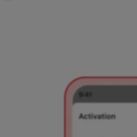
C
o
m
o
a
t
i
v
a
r
o
t
e
u
A
i
r
c
a
s
h
M
a
s
t
e
r
c
a
r
Antes de ativar o teu Aircash Mastercard, tens de verificar
a tua identidade na aplicação Aircash. Uma vez concluída, a
ativação demora leva apenas alguns minutos. Segue os
passos abaixo e o teu cartão estará pronto a usar.