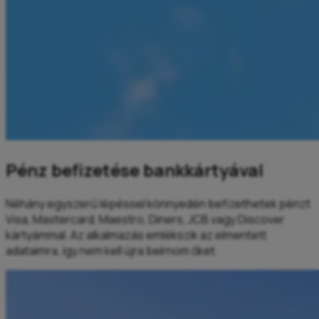
Pénz befizetése bankkártyával
Néhány egyszerű lépéssel könnyedén befizethetek pénzt
Visa, Mastercard, Maestro, Diners, JCB vagy Discover
kártyámmal. Az alkalmazás emlékszik az elmentett
adataimra, így nem kell újra beírnom őket.