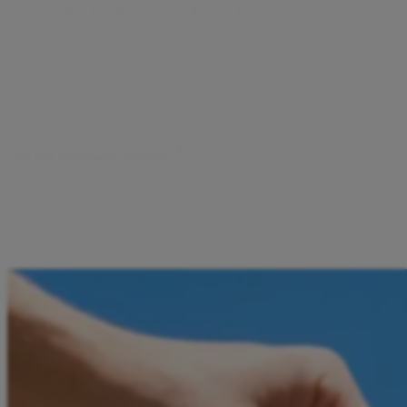
T
ö
l
t
s
e
f
e
l
a
z
A
i
r
c
a
s
h
-
é
t
Pénzt utalhat kártyával, a Google vagy az Apple tárcája
segítségével. A pénze mindig biztonságban van, csak Ön
láthatja és kezelheti.
Aircash alkalmazás letöltése
Gyors, egyszerű és biztonságos
Készpénzfelvétel több mint 250 000
helyszínen