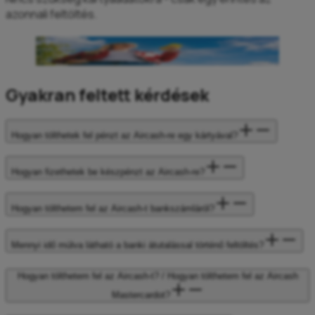
azonnali feltöltés.
A feltöltéshez más is küldhet Önnek pénzt
További információ
Gyakran feltett kérdések
Hogyan tölthetek fel pénzt az Aircash-re egy kártyával?
Hogyan fizethetek be készpénzt az Aircash-re?
Hogyan tölthetem fel az Aircash-t bankszámláról?
Mennyi idő múlva látható a banki átutalással történő feltöltés?
Hogyan tölthetem fel az Aircash-t? / Hogyan tölthetem fel az Aircash
Mastercardot?