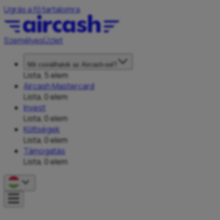
Ugrás a fő tartalomra
Személyes
Üzlet
Mit csinálhatok az Aircash-sel?
Lista, 5 elem
Aircash Mastercard
Lista, 0 elem
Invest
Lista, 0 elem
Költségek
Lista, 0 elem
Támogatás
Lista, 0 elem