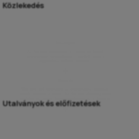
Közlekedés
Buszjegyek
Az Aircash partnerétől, a Flixbus-tól foglalt
helyjegyeket vásárolhatok – anélkül, hogy a
jegyirodába kellene mennem.
Matricák
Már nem kell keresnem az értékesítési pontokat,
mielőtt elérném a határt. Az Aircash alkalmazással
bármikor és bárhol megvásárolhatom az e-matricát.
Utalványok és előfizetések