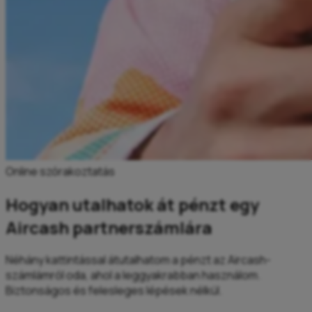
Online szórakoztatás
Hogyan utalhatok át pénzt egy
Aircash partnerszámlára
Néhány kattintással átutalhatom a pénzt az Aircash-
számlámról oda, ahol a leggyakrabban használom.
Biztonságos és felesleges lépések nélkül.