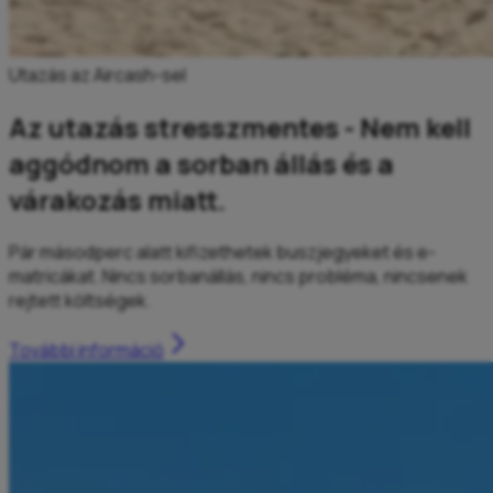
Utazás az Aircash-sel
Az utazás stresszmentes - Nem kell
aggódnom a sorban állás és a
várakozás miatt.
Pár másodperc alatt kifizethetek buszjegyeket és e-
matricákat. Nincs sorbanállás, nincs probléma, nincsenek
rejtett költségek.
További információ