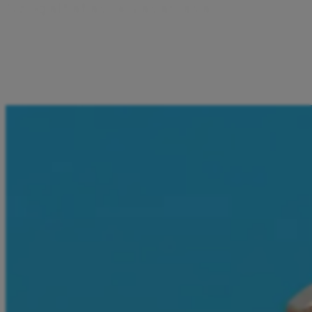
S
z
o
g
á
l
t
a
t
á
s
o
k
v
á
s
á
r
l
á
s
a
Az Aircash alkalmazásból közvetlenül vásárolhatok
buszjegyeket, e-matricákat, utalványokat és szórakoztató
szolgáltatásokat. Egy helyen minden, amire szükségem
van - csak egy pár kattintásra.