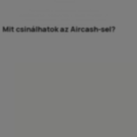
Playstation®
Közvetlenül a telefonomról vásárolhatok
ajándékkártyát. Kiválasztom a kívánt összeget, és
azonnal megkapom a kódot a képernyőn, amely
azonnal használatra kész.
Mit csinálhatok az Aircash-sel?