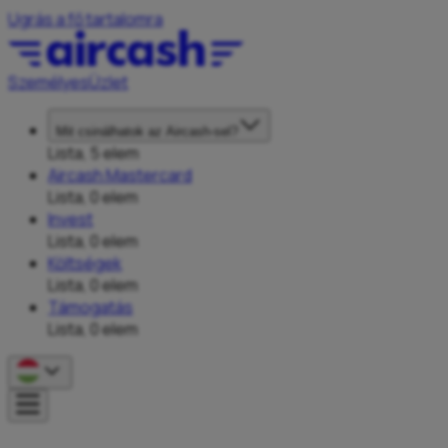
Ugrás a fő tartalomra
Személyes
Üzlet
Mit csinálhatok az Aircash-sel?
Lista, 5 elem
Aircash Mastercard
Lista, 0 elem
Invest
Lista, 0 elem
Költségek
Lista, 0 elem
Támogatás
Lista, 0 elem