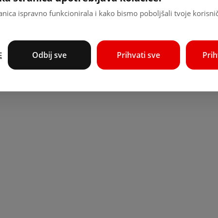
nica ispravno funkcionirala i kako bismo poboljšali tvoje korisni
Odbij sve
Prihvati sve
Pri
E