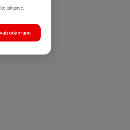
čko iskustvo,
hvati odabrano