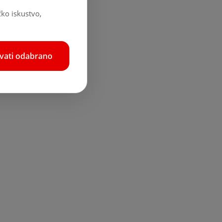
čko iskustvo,
hvati odabrano