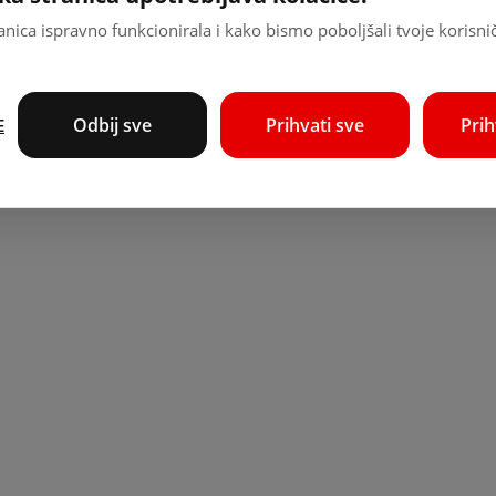
nica ispravno funkcionirala i kako bismo poboljšali tvoje korisni
Odbij sve
Prihvati sve
Pri
E