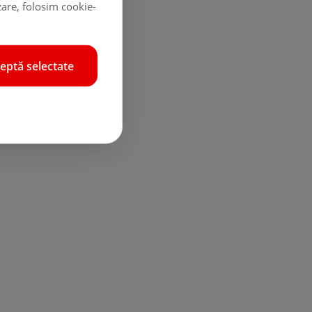
zare, folosim cookie-
eptă selectate