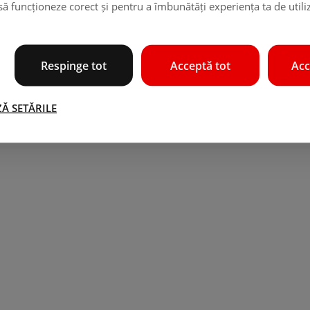
 să funcționeze corect și pentru a îmbunătăți experiența ta de utili
Respinge tot
Acceptă tot
Acc
Ă SETĂRILE