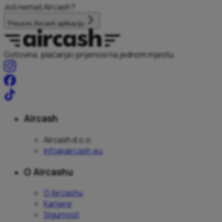
Još nemaš Aircash?
Preuzmi Aircash aplikaciju
Gotovina, plaćanja i prijenosi na jednom mjestu.
Aircash
Aircash d.o.o.
info@aircash.eu
O Aircashu
O Aircashu
Karijere
Sigurnost