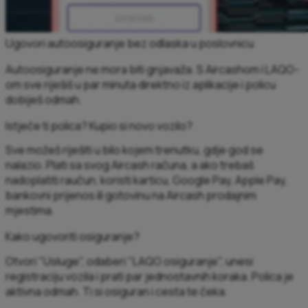
Ugovori autoosiguranje bez odlaska u poslovnicu
Autoosiguranje ne mora biti gnjavaža. S Aircashom i LAQO-
om sve riješiš u par minuta direktno iz aplikacije i policu
dobiješ odmah.​
Istječe ti polica? Kupio si novo vozilo? ​
Sve možeš riješiti u bilo kojem trenutku, gdje god se
nalazio. Plati sa svog Aircash računa, a ako trebaš
nadoplatiti raučun, koristi karticu, Google Pay, Apple Pay,
bankovni prijenos ili gotovinu na Aircash prodajnim
mjestima.​
Kako ugovoriti osiguranje? ​
Otvori "Usluge", odaberi "LAQO osiguranje", unesi
registraciju vozila i prati par jednostavnih koraka. Polica je
aktivna odmah. Ti si osiguran i cesta te čeka.​