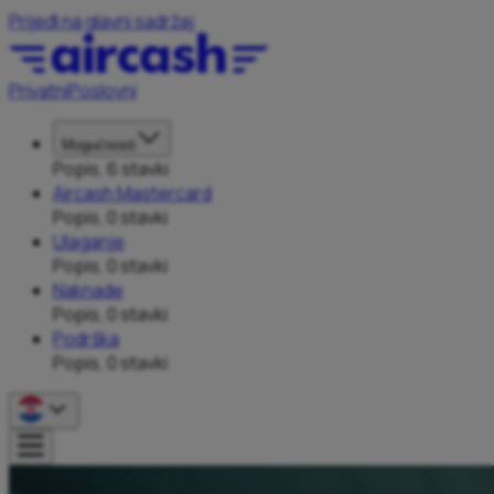
Prijeđi na glavni sadržaj
Privatni
Poslovni
Mogućnosti
Popis, 6 stavki
Aircash Mastercard
Popis, 0 stavki
Ulaganje
Popis, 0 stavki
Naknade
Popis, 0 stavki
Podrška
Popis, 0 stavki