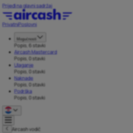
Prijeđi na glavni sadržaj
Privatni
Poslovni
Mogućnosti
Popis, 6 stavki
Aircash Mastercard
Popis, 0 stavki
Ulaganje
Popis, 0 stavki
Naknade
Popis, 0 stavki
Podrška
Popis, 0 stavki
Aircash vodič