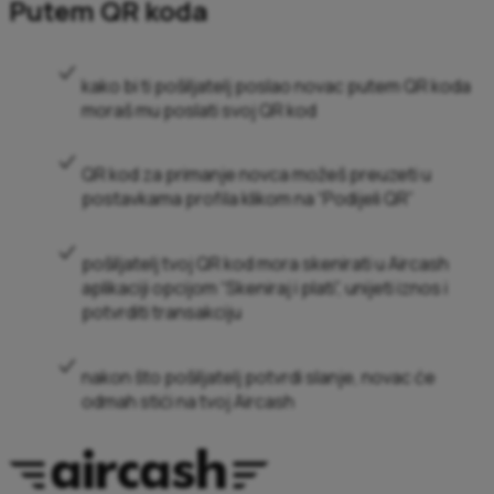
Putem QR koda
kako bi ti pošiljatelj poslao novac putem QR koda
moraš mu poslati svoj QR kod
QR kod za primanje novca možeš preuzeti u
postavkama profila klikom na “Podijeli QR”
pošiljatelj tvoj QR kod mora skenirati u Aircash
aplikaciji opcijom “Skeniraj i plati”, unijeti iznos i
potvrditi transakciju
nakon što pošiljatelj potvrdi slanje, novac će
odmah stići na tvoj Aircash