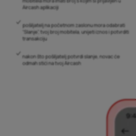
mobitela mora imati broj s kojim si prijavljen u
Aircash aplikaciji
pošiljatelj na početnom zaslonu mora odabrati
“Slanje”, tvoj broj mobitela, unijeti iznos i potvrditi
transakciju
nakon što pošiljatelj potvrdi slanje, novac će
odmah stići na tvoj Aircash