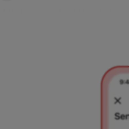
K
a
k
o
p
r
i
m
i
t
i
n
o
v
a
c
n
a
A
i
r
c
a
s
h
r
a
č
u
n
Na Aircash račun možeš primiti novac od drugih Aircash
korisnika putem broja telefona ili QR koda. Ovdje pronađi
informacije za oba načina.