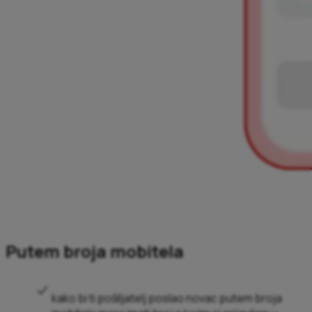
Putem broja mobitela
kako bi ti pošiljatelj poslao novac putem broja