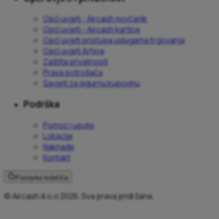
Opći uvjeti - Aircash novčanik
Opći uvjeti - Aircash kartice
Opći uvjeti pristupa uslugama trgovanja
Opći uvjeti Arhiva
Zaštita privatnosti
Prava potrošača
Savjeti za sigurnu kupovinu
Podrška
Pomoć i upute
Lokacije
Naknade
Kontakt
Postavke kolačića
© Aircash d.o.o 2026. Sva prava pridržana.