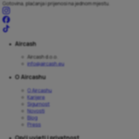
Gotovina, plaćanja i prijenosi na jednom mjestu.
Aircash
Aircash d.o.o.
info@aircash.eu
O Aircashu
O Aircashu
Karijere
Sigurnost
Novosti
Blog
Press
Opći uvjeti i privatnost