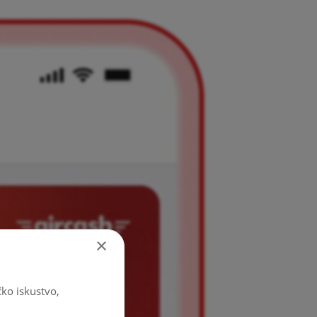
×
čko iskustvo,