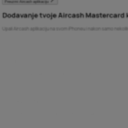
Preuzmi Aircash aplikaciju
Dodavanje tvoje Aircash Mastercard k
Upali Aircash aplikaciju na svom iPhoneu i nakon samo nekoli
Brzo
Brze transakcije, bilo kada, bilo gdje.
Iskusi brzu i bezbrižnu kupovinu bez potrebe za unosom
Jednostavno
Jednostavna plaćanja, jednostavniji život.