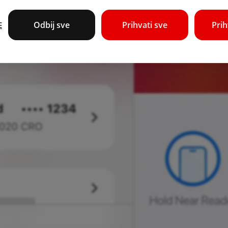
Odbij sve
Prihvati sve
Pri
E