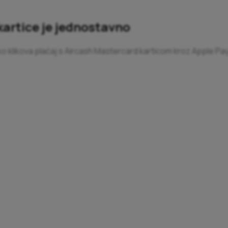
artice je jednostavno
ko klikova plaćaj s Aircash Mastercard karticom kroz Apple Pay
 podataka, PIN-a ili potrage za kreditnom karticom.