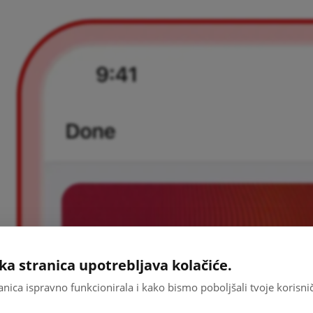
ka stranica upotrebljava kolačiće.
nica ispravno funkcionirala i kako bismo poboljšali tvoje korisni