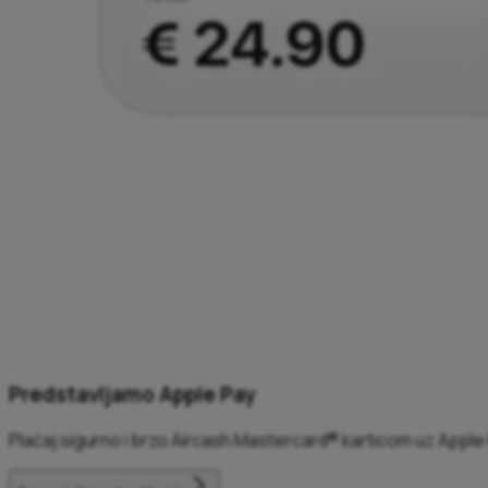
Predstavljamo Apple Pay
Plaćaj sigurno i brzo Aircash Mastercard® karticom uz Apple