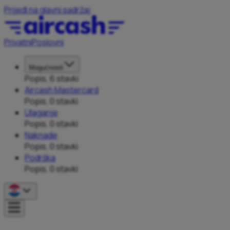
Prijeđi na glavni sadržaj
Privatni
Poslovni
Mogućnosti
Popis, 6 stavki
Aircash Mastercard
Popis, 0 stavki
Ulaganje
Popis, 0 stavki
Naknade
Popis, 0 stavki
Podrška
Popis, 0 stavki