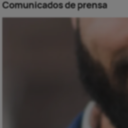
Comunicados de prensa