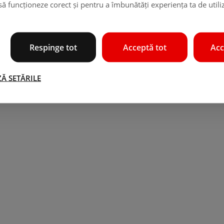
 să funcționeze corect și pentru a îmbunătăți experiența ta de utili
Respinge tot
Acceptă tot
Acc
Ă SETĂRILE