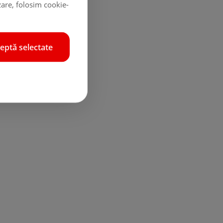
zare, folosim cookie-
eptă selectate