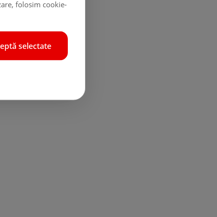
zare, folosim cookie-
eptă selectate