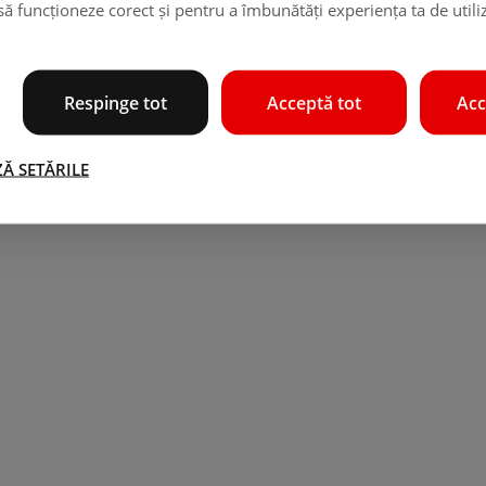
 să funcționeze corect și pentru a îmbunătăți experiența ta de utili
Respinge tot
Acceptă tot
Acc
Ă SETĂRILE