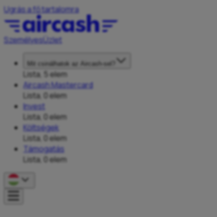
Ugrás a fő tartalomra
Személyes
Üzlet
Mit csinálhatok az Aircash-sel?
Lista, 5 elem
Aircash Mastercard
Lista, 0 elem
Invest
Lista, 0 elem
Költségek
Lista, 0 elem
Támogatás
Lista, 0 elem