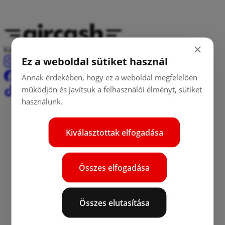
T
E
S
T
×
Készpénz, fizetések és átutalások – mindez egy helyen.
Ez a weboldal sütiket használ
Annak érdekében, hogy ez a weboldal megfelelően
működjön és javítsuk a felhasználói élményt, sütiket
használunk.
Aircash
Kiválasztottak elfogadása
Aircash
info@aircash.eu
Összes elfogadása
Az Aircash-ről
Rólunk
Karrier
Összes elutasítása
Biztonság
Hírek