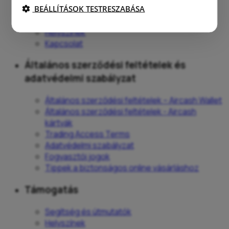
BEÁLLÍTÁSOK TESTRESZABÁSA
Blog
Sajtó
Helyszínek
Kapcsolat
Általános szerződési feltételek és
adatvédelmi szabályzat
Általános szerződési feltételek – Aircash Wallet
Általános szerződési feltételek - Aircash
kártyák
Trading Access Terms
Adatvédelmi szabályzat
Fogyasztói jogok
Tippek a biztonságos online vásárláshoz
Támogatás
Segítség és útmutatók
Helyszínek