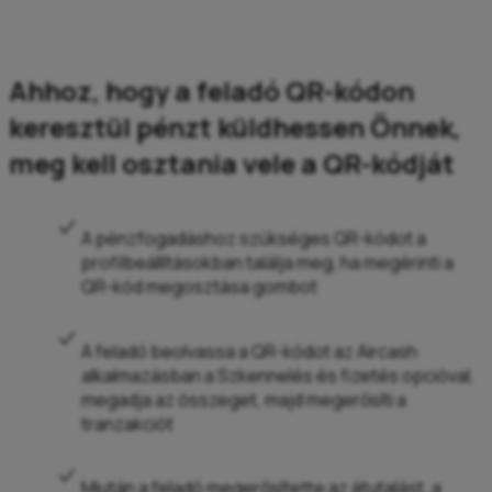
Ahhoz, hogy a feladó QR-kódon
keresztül pénzt küldhessen Önnek,
meg kell osztania vele a QR-kódját
A pénzfogadáshoz szükséges QR-kódot a
profilbeállításokban találja meg, ha megérinti a
QR-kód megosztása gombot
A feladó beolvassa a QR-kódot az Aircash
alkalmazásban a Szkennelés és fizetés opcióval,
megadja az összeget, majd megerősíti a
tranzakciót
Miután a feladó megerősítette az átutalást, a