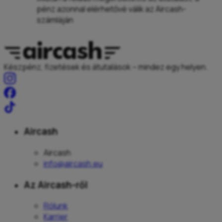
pénz azonnal elérhetővé válik az Aircash-
számláján
Készpénz, fizetések és átutalások – mindez egy helyen.
Aircash
Aircash
info@aircash.eu
Az Aircash-ről
Rólunk
Karrier