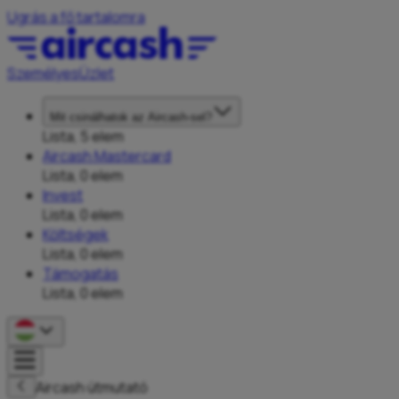
Ugrás a fő tartalomra
Személyes
Üzlet
Mit csinálhatok az Aircash-sel?
Lista, 5 elem
Aircash Mastercard
Lista, 0 elem
Invest
Lista, 0 elem
Költségek
Lista, 0 elem
Támogatás
Lista, 0 elem
Aircash útmutató