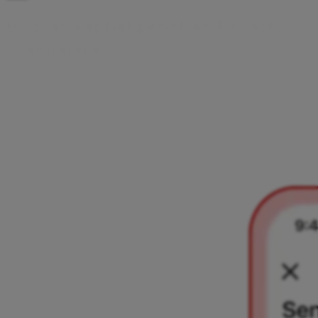
H
o
g
y
a
n
k
a
p
h
a
t
p
é
n
z
t
a
z
A
i
r
c
a
s
h
-
s
z
á
m
l
á
j
á
r
a
Más Aircash-felhasználóktól is kaphat pénzt a
telefonszáma vagy egy QR-kód segítségével az Aircash-
számlájára. Itt találhat információt mindkét módszerről.