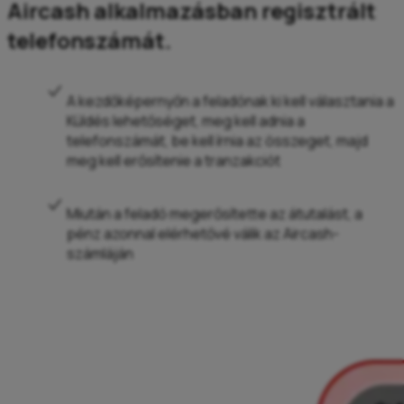
Aircash alkalmazásban regisztrált
telefonszámát.
A kezdőképernyőn a feladónak ki kell választania a
Küldés lehetőséget, meg kell adnia a
telefonszámát, be kell írnia az összeget, majd
meg kell erősítenie a tranzakciót
Miután a feladó megerősítette az átutalást, a
pénz azonnal elérhetővé válik az Aircash-
számláján