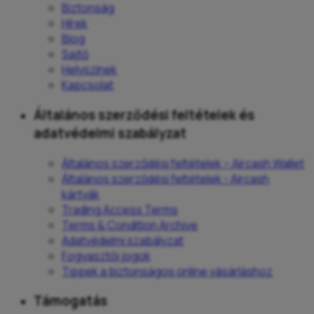
Biztonság
Hírek
Blog
Sajtó
Helyszínek
Kapcsolat
Általános szerződési feltételek és
adatvédelmi szabályzat
Általános szerződési feltételek – Aircash Wallet
Általános szerződési feltételek - Aircash
kártyák
Trading Access Terms
Terms & Condition Archive
Adatvédelmi szabályzat
Fogyasztói jogok
Tippek a biztonságos online vásárláshoz
Támogatás