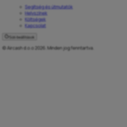
Segítség és útmutatók
Helyszínek
Költségek
Kapcsolat
Süti-beállítások
© Aircash d.o.o 2026. Minden jog fenntartva.