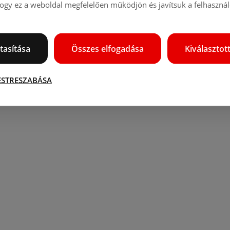
gy ez a weboldal megfelelően működjön és javítsuk a felhasználó
tasítása
Összes elfogadása
Kiválasztot
ESTRESZABÁSA