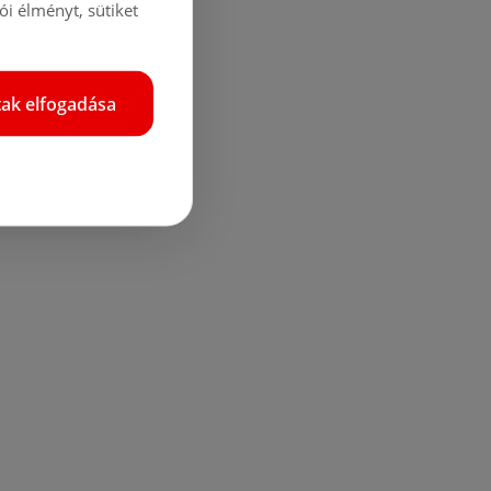
i élményt, sütiket
tak elfogadása