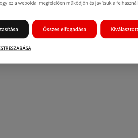
gy ez a weboldal megfelelően működjön és javítsuk a felhasználó
tasítása
Összes elfogadása
Kiválasztot
ESTRESZABÁSA