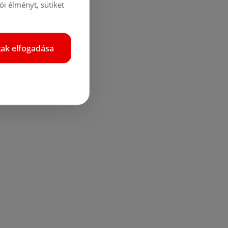
i élményt, sütiket
tak elfogadása