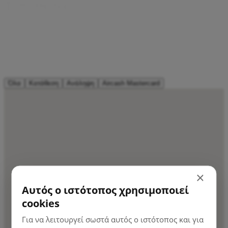
Τ
ο
π
ο
θ
ε
σ
ί
ε
ς
Κάντε ανάληψη χρημάτων σε οποιοδήποτε ΑΤΜ σε
δευτερόλεπτα χρησιμοποιώντας την κάρτα Aircash
Mastercard σας. Αυτό σημαίνει χιλιάδες σημεία
ανάληψης. Περισσότερα από οποιαδήποτε τράπεζα.
Όλα
Κατάθεση
Ανάληψη
Aircash Mastercard
×
Αυτός ο ιστότοπος χρησιμοποιεί
cookies
Για να λειτουργεί σωστά αυτός ο ιστότοπος και για