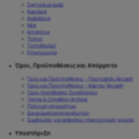
Σχετικά με εμάς
Καριέρα
Ασφάλεια
Νέα
Ιστολόγιο
Τύπος
Τοποθεσίες
Επικοινωνία
Όροι, Προϋποθέσεις και Απόρρητο
Όροι και Προϋποθέσεις – Πορτοφόλι Aircash
Όροι και Προϋποθέσεις – Κάρτες Aircash
Όροι πρόσβασης Συναλλαγών
Terms & Condition Archive
Πολιτική απορρήτου
Δικαιώματα καταναλωτών
Συμβουλές για ασφαλείς ηλεκτρονικές αγορές
Υποστήριξη