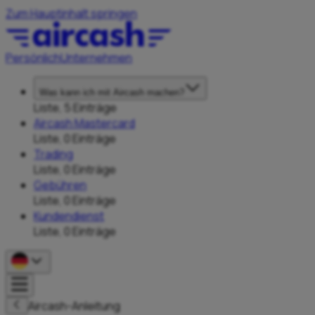
Zum Hauptinhalt springen
Persönlich
Unternehmen
Was kann ich mit Aircash machen?
Liste, 5 Einträge
Aircash Mastercard
Liste, 0 Einträge
Trading
Liste, 0 Einträge
Gebühren
Liste, 0 Einträge
Kundendienst
Liste, 0 Einträge
Aircash-Anleitung