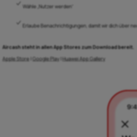
Wähle „Nutzer werden“
Erlaube Benachrichtigungen, damit wir dich über 
Aircash steht in allen App Stores zum Download bereit.
Apple Store
|
Google Play
|
Huawei App Gallery