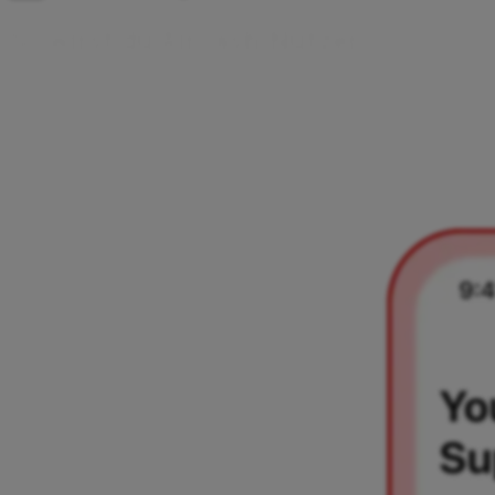
S
o
w
i
r
s
t
d
u
A
i
r
c
a
s
h
-
N
u
t
z
e
r
In nur wenigen einfachen Schritten kannst du die Aircash-Ap
bereit, folge den Schritten in dieser Anleitung und werde in