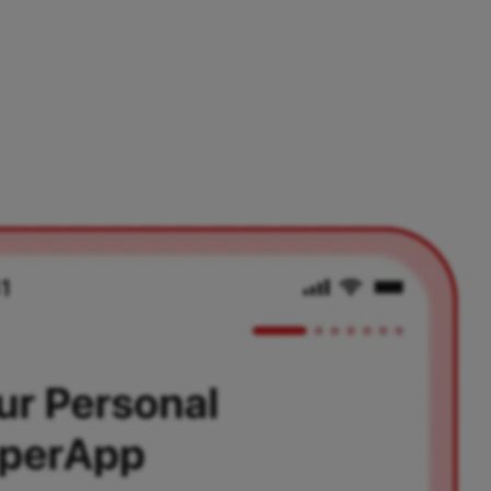
p herunterladen, dein Benutzerkonto erstellen und sofort alle
 wenigen Minuten zum Nutzer.