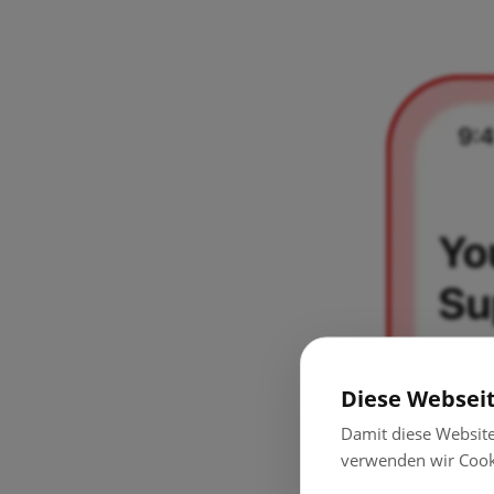
Diese Websei
Damit diese Websit
verwenden wir Cook