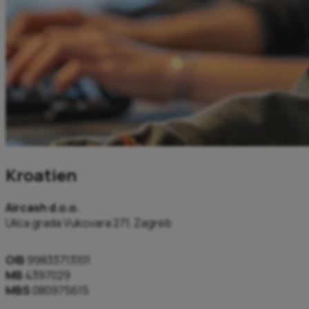
Kroatien
Aircash d.o.o.
Ulica grada Vukovara 271, Zagreb
OIB
99833713101
MB
4397029
MBS
080975615