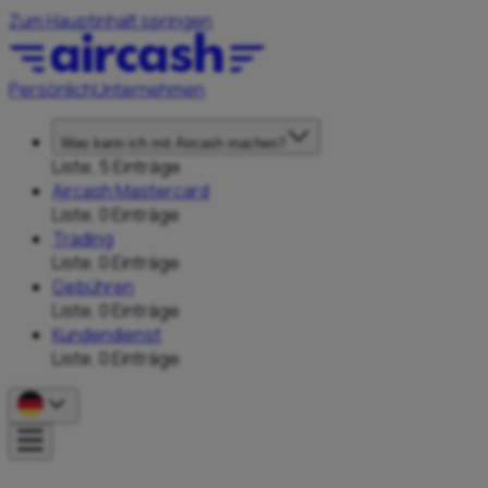
Zum Hauptinhalt springen
Persönlich
Unternehmen
Was kann ich mit Aircash machen?
Liste, 5 Einträge
Aircash Mastercard
Liste, 0 Einträge
Trading
Liste, 0 Einträge
Gebühren
Liste, 0 Einträge
Kundendienst
Liste, 0 Einträge