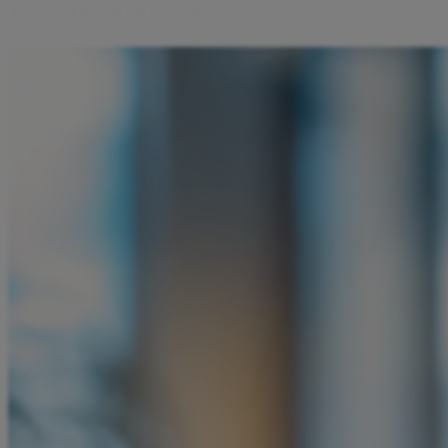
K
o
n
t
a
k
t
i
e
r
e
n
S
i
e
u
n
s