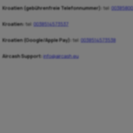
Kroatien (gebührenfreie Telefonnummer)
:
tel:
0038580
Kroatien
:
tel:
0038514573537
Kroatien
(Google/Apple Pay):
tel:
0038514573538
Aircash
Support
:
info@aircash.eu
Austria
tel:
0800 222 728
tel:
0038514573537
Germany
tel:
0800 001 0376
tel:
0038514573537