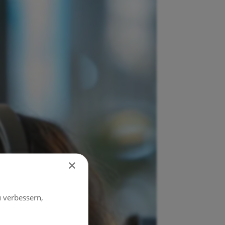
×
 verbessern,