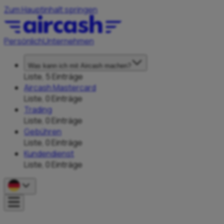
Zum Hauptinhalt springen
Persönlich
Unternehmen
Was kann ich mit Aircash machen?
Liste, 5 Einträge
Aircash Mastercard
Liste, 0 Einträge
Trading
Liste, 0 Einträge
Gebühren
Liste, 0 Einträge
Kundendienst
Liste, 0 Einträge