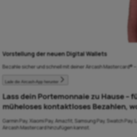
Vorstellung der neuen Digital Wallets
Bezahle sicher und schnell mit deiner Aircash Mastercard® – 
Lade die Aircash-App herunter
Lass dein Portemonnaie zu Hause – fü
müheloses kontaktloses Bezahlen, wo
Garmin Pay, Xiaomi Pay, Amazfit, Samsung Pay, Swatch Pay, L
Aircash Mastercard hinzufügen kannst.