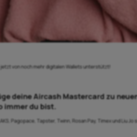
jetzt von noch mehr digitalen Wallets unterstützt!
ge deine Aircash Mastercard zu neuen
 immer du bist.
AKS, Pagopace, Tapster, Twinn, Rosan Pay, Timex und Liu Jo s