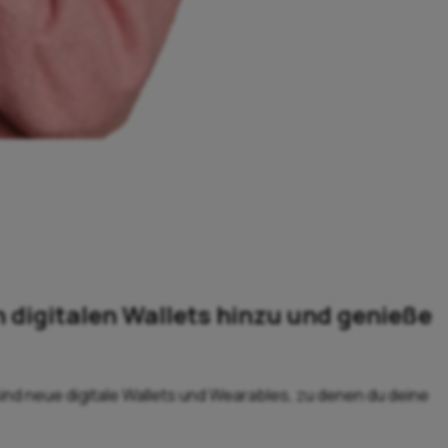
 digitalen Wallets hinzu und genieße
ind neue digitale Wallets und Wearables, zu denen du deine