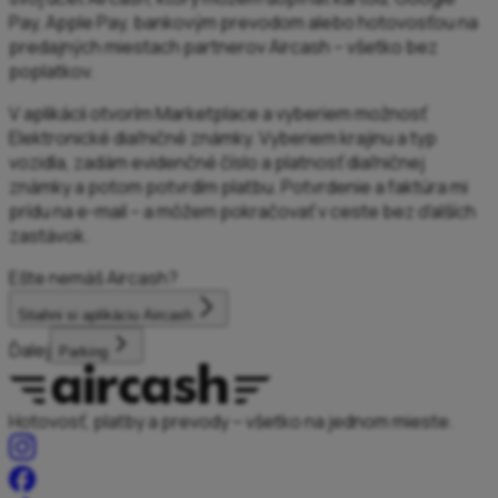
Pay, Apple Pay, bankovým prevodom alebo hotovosťou na
predajných miestach partnerov Aircash – všetko bez
poplatkov.
V aplikácii otvorím Marketplace a vyberiem možnosť
Elektronické diaľničné známky. Vyberiem krajinu a typ
vozidla, zadám evidenčné číslo a platnosť diaľničnej
známky a potom potvrdím platbu. Potvrdenie a faktúra mi
prídu na e-mail – a môžem pokračovať v ceste bez ďalších
zastávok.
Ešte nemáš Aircash?
Stiahni si aplikáciu Aircash
Ďalej
Parking
Hotovosť, platby a prevody – všetko na jednom mieste.