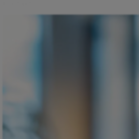
K
o
n
t
a
k
t