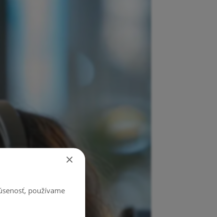
×
kúsenosť, používame