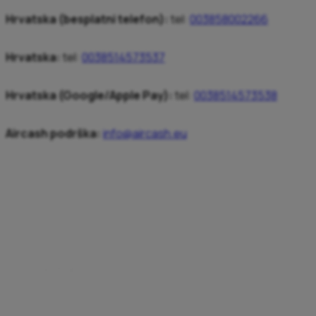
Hrvatska (besplatni telefon):
tel:
003858002266
Hrvatska:
tel:
0038514573537
Hrvatska (Google/Apple Pay):
tel:
0038514573538
Aircash podrška:
info@aircash.eu
Austria
tel:
0800 222 728
tel:
0038514573537
Germany
tel:
0800 001 0376
tel:
0038514573537