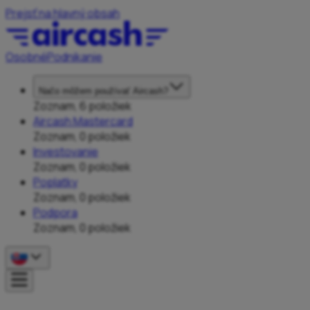
Prejsť na hlavný obsah
Osobné
Podnikanie
Načo môžem používať Aircash?
Zoznam, 6 položiek
Aircash Mastercard
Zoznam, 0 položiek
Investovanie
Zoznam, 0 položiek
Poplatky
Zoznam, 0 položiek
Podpora
Zoznam, 0 položiek