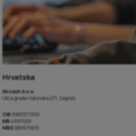
Hrvatska
Aircash d.o.o.
Ulica grada Vukovara 271, Zagreb
OIB
99833713101
MB
4397029
MBS
080975615