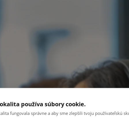
okalita používa súbory cookie.
alita fungovala správne a aby sme zlepšili tvoju používateľskú s