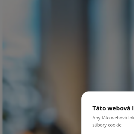
Táto webová l
Aby táto webová lok
súbory cookie.