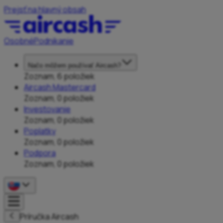
Prejsť na hlavný obsah
Osobné
Podnikanie
Načo môžem používať Aircash?
Zoznam, 6 položiek
Aircash Mastercard
Zoznam, 0 položiek
Investovanie
Zoznam, 0 položiek
Poplatky
Zoznam, 0 položiek
Podpora
Zoznam, 0 položiek
Príručka Aircash