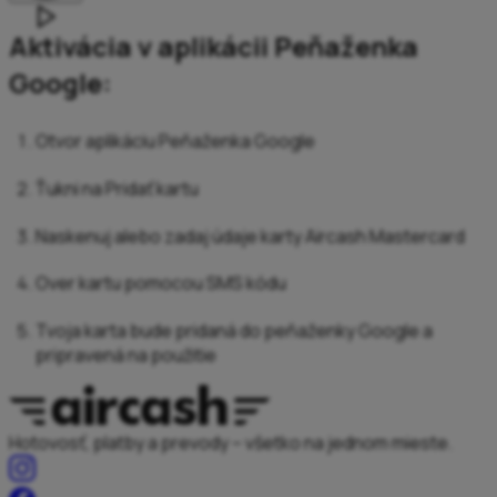
Aktivácia v aplikácii Peňaženka
Google:
Otvor aplikáciu Peňaženka Google
Ťukni na Pridať kartu
Naskenuj alebo zadaj údaje karty Aircash Mastercard
Over kartu pomocou SMS kódu
Tvoja karta bude pridaná do peňaženky Google a
pripravená na použitie
Hotovosť, platby a prevody – všetko na jednom mieste.