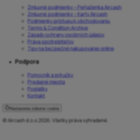
Zmluvné podmienky – Peňaženka Aircash
Zmluvné podmienky – Karty Aircash
Podmienky prístupu k obchodovaniu
Terms & Condition Archive
Zásady ochrany osobných údajov
Práva spotrebiteľov
Tipy na bezpečné nakupovanie online
Podpora
Pomocník a príručky
Predajné miesta
Poplatky
Kontakt
Nastavenia súborov cookie
© Aircash d.o.o 2026. Všetky práva vyhradené.