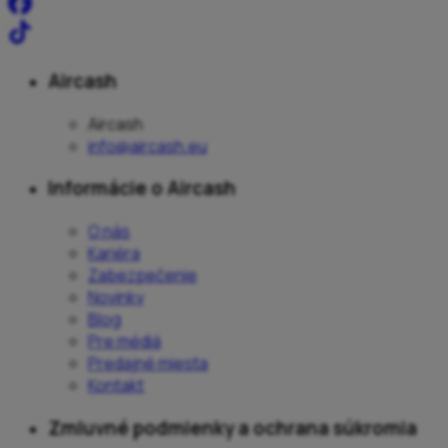
Aircash
Aircash
info@aircash.eu
Informácie o Aircash
O nás
Kariéra
Zabezpečenie
Novinky
Blog
Pre médiá
Predajné miesta
Kontakt
Zmluvné podmienky a ochrana súkromia