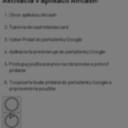
Aktivácia v aplikácii Aircash:
Otvor aplikáciu Aircash
Ťukni na Aircash Mastercard
Vyber Pridať do peňaženky Google
Aplikácia ťa presmeruje do peňaženky Google
Postupuj podľa pokynov na obrazovke a potvrď
pridanie
Tvoja karta bude pridaná do peňaženky Google a
pripravená na použitie