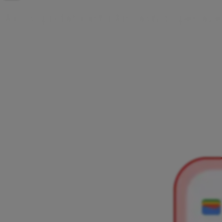
A
k
o
s
i
p
r
i
d
a
ť
k
a
r
t
u
A
i
r
c
a
s
h
d
o
p
e
ň
a
ž
e
Existujú dva spôsoby, ako pridať kartu Aircash do
peňaženky Google – priamo z aplikácie Aircash alebo z
aplikácie Peňaženka Google. Vyber si preferovanú
možnosť a postupuj podľa niekoľkých jednoduchých
krokov. Po pridaní môžeš uskutočňovať bezkontaktné
platby pomocou mobilného telefónu alebo inteligentných
hodiniek.