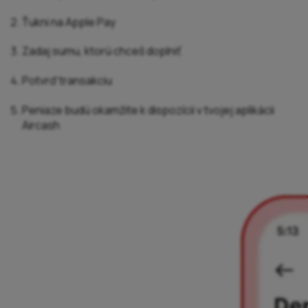
Ťukni na Apple Pay
Zadaj sumu, ktorú chceš doplniť
Potvrď transakciu
Peniaze budú okamžite k dispozícii v tvojej aplikácii
Aircash