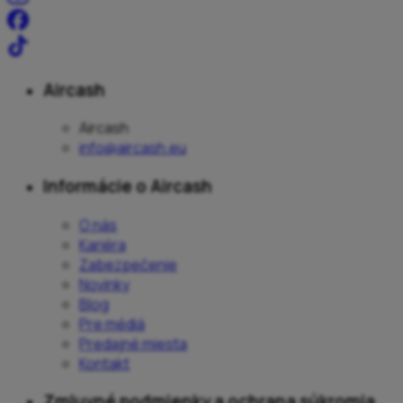
Aircash
Aircash
info@aircash.eu
Informácie o Aircash
O nás
Kariéra
Zabezpečenie
Novinky
Blog
Pre médiá
Predajné miesta
Kontakt
Zmluvné podmienky a ochrana súkromia