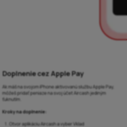
Doplnenie cez Apple Pay
Ak máš na svojom iPhone aktivovanú službu Apple Pay,
môžeš pridať peniaze na svoj účet Aircash jediným
ťuknutím.
Kroky na doplnenie
:
Otvor aplikáciu Aircash a vyber Vklad