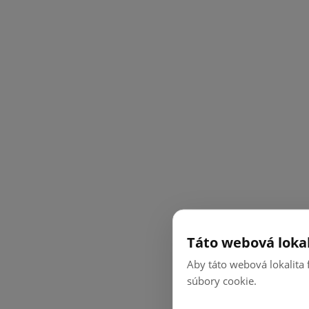
Táto webová lokal
Aby táto webová lokalita 
súbory cookie.