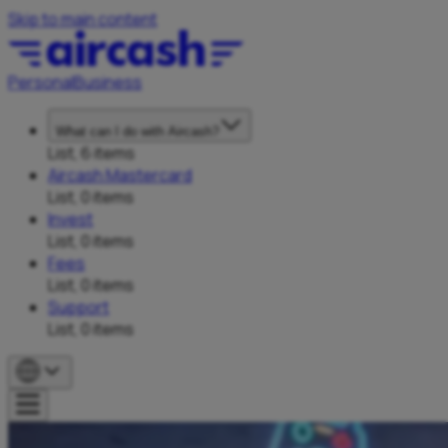
Skip to main content
Personal
Business
What can I do with Aircash?
List, 6 items
Aircash Mastercard
List, 0 items
Invest
List, 0 items
Fees
List, 0 items
Support
List, 0 items