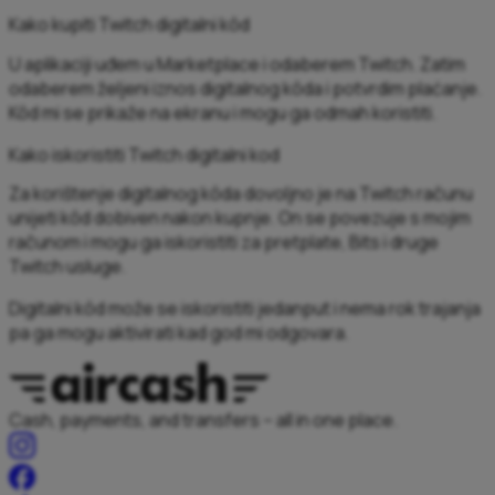
Kako kupiti Twitch digitalni kôd
U aplikaciji uđem u Marketplace i odaberem Twitch. Zatim
odaberem željeni iznos digitalnog kôda i potvrdim plaćanje.
Kôd mi se prikaže na ekranu i mogu ga odmah koristiti.
Kako iskoristiti Twitch digitalni kod
Za korištenje digitalnog kôda dovoljno je na Twitch računu
unijeti kôd dobiven nakon kupnje. On se povezuje s mojim
računom i mogu ga iskoristiti za pretplate, Bits i druge
Twitch usluge.
Digitalni kôd može se iskoristiti jedanput i nema rok trajanja
pa ga mogu aktivirati kad god mi odgovara.
Cash, payments, and transfers – all in one place.