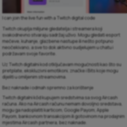
I can join the live fun with a Twitch digital code
Twitch okuplja milijune gledatelja i streamera koji
svakodnevno stvaraju sadržaj uživo. Mogu gledati esport
mečeve, kuhanje, glazbene nastupe ili nešto potpuno
neočekivano, a sve to dok aktivno sudjelujem u chatu i
podržavam svoje favorite.
Uz Twitch digitalni kod otključavam mogućnosti kao što su
pretplate, ekskluzivni emotikoni, značke i Bits koje mogu
dijeliti u omiljenim streamovima.
Bez naknade i odmah spremno za korištenje
Twitch digitalni kôd kupujem sredstvima sa svog Aircash
računa. Ako na Aircash računu nemam dovoljno sredstava,
mogu ga nadoplatiti karticom, Google Payom, Apple
Payom, bankovnom transakcijom ili gotovinom na prodajnim
mjestima Aircash partnera, bez naknade.