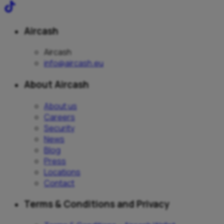
Aircash
Aircash
info@aircash.eu
About Aircash
About us
Careers
Security
News
Blog
Press
Locations
Contact
Terms & Conditions and Privacy