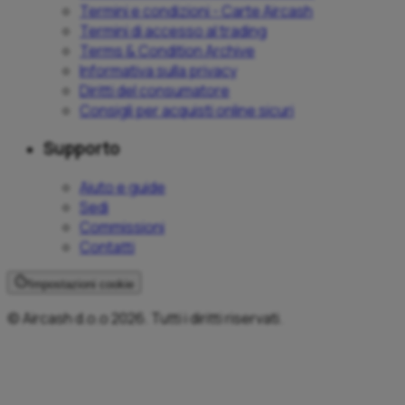
Termini e condizioni - Carte Aircash
Termini di accesso al trading
Terms & Condition Archive
Informativa sulla privacy
Diritti del consumatore
Consigli per acquisti online sicuri
Supporto
Aiuto e guide
Sedi
Commissioni
Contatti
Impostazioni cookie
© Aircash d.o.o 2026. Tutti i diritti riservati.