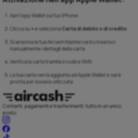
Apri l'app Wallet sul tuo iPhone
Clicca su
+
e seleziona
Carta di debito o di credito
Scansiona la tua Aircash Mastercard o inserisci
manualmente i dettagli della carta
Verifica la carta tramite il codice SMS
La tua carta verrà aggiunta ad Apple Wallet e sarà
pronta per essere utilizzata
Contanti, pagamenti e trasferimenti: tutto in un unico
posto.