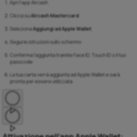
Apri l'app Aircash
Clicca su
Aircash Mastercard
Seleziona
Aggiungi ad Apple Wallet
Segui le istruzioni sullo schermo
Conferma l'aggiunta tramite Face ID, Touch ID o il tuo
passcode
La tua carta verrà aggiunta ad Apple Wallet e sarà
pronta per essere utilizzata
Attivazione nell’app Apple Wallet: