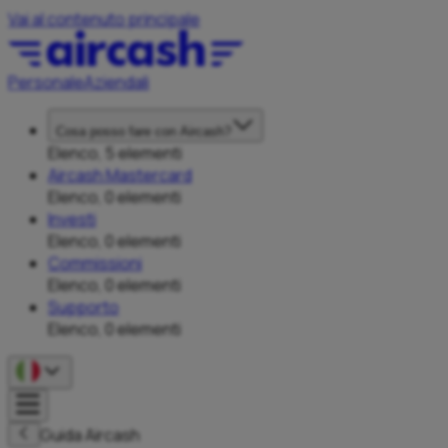
Vai al contenuto principale
Personale
Aziendali
Cosa posso fare con Aircash?
Elenco, 5 elementi
Aircash Mastercard
Elenco, 0 elementi
Investi
Elenco, 0 elementi
Commissioni
Elenco, 0 elementi
Supporto
Elenco, 0 elementi
Guida Aircash