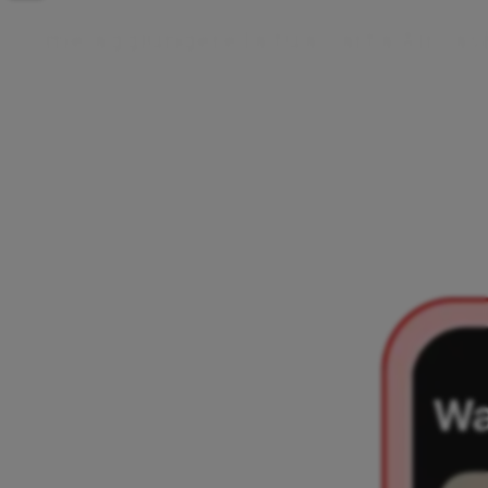
C
o
m
e
a
g
g
i
u
n
g
e
r
e
l
a
t
u
a
c
a
r
t
a
A
i
r
c
a
s
Esistono due modi per aggiungere la tua carta Aircash ad
Apple Wallet: direttamente dall'app Aircash oppure dall'app
Apple Wallet. Scegli l'opzione che preferisci e segui pochi
semplici passaggi. Una volta aggiunta, puoi effettuare
pagamenti contactless con il tuo iPhone o Apple Watch.