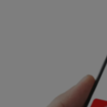
Autorizzato e regolamentato in tutta l'UE
Supporto locale e onboarding personalizzato