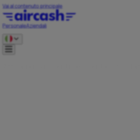
Vai al contenuto principale
Personale
Aziendali
A
t
i
r
a
n
u
o
v
i
c
l
i
e
n
t
i
,
a
u
m
e
n
t
a
i
l
t
u
o
f
a
Diventa partner di Aircash e offri ai tuoi utenti pagamenti più r
soluzioni innovative per il pagamento in contanti.
Contattaci
Presente in oltre 10 mercati UE