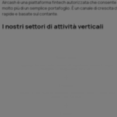
Aircash è una piattaforma fintech autorizzata che consente ag
molto più di un semplice portafoglio. È un canale di crescita c
rapide e basate sul contante.
I nostri settori di attività verticali
Negozi online
Aggiungi Aircash come metodo di pagamento tramite il plugin
Magento o l'integrazione WSPay.
Ospitalità
Consenti ai tuoi ospiti di effettuare pagamenti rapidi e contactless
tramite l'app Aircash.
I partner