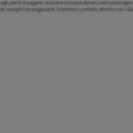
li utenti di pagare, ricevere e inviare denaro senza bisogno d
he semplifica i pagamenti, ti mette in contatto diretto con i cl