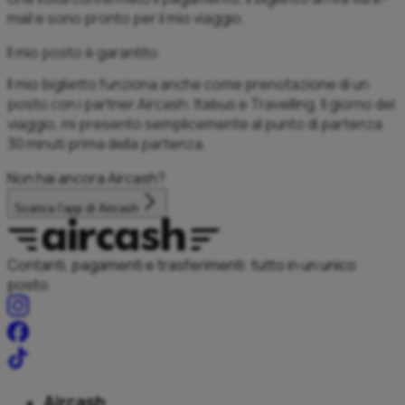
mail e sono pronto per il mio viaggio.
Il mio posto è garantito
Il mio biglietto funziona anche come prenotazione di un
posto con i partner Aircash: Itabus e Travelling. Il giorno del
viaggio, mi presento semplicemente al punto di partenza
30 minuti prima della partenza.
Non hai ancora Aircash?
Scarica l’app di Aircash
Contanti, pagamenti e trasferimenti: tutto in un unico
posto.
Aircash