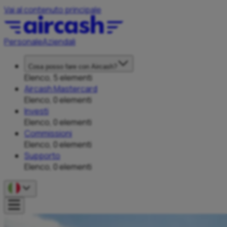
Vai al contenuto principale
Personale
Aziendali
Cosa posso fare con Aircash?
Elenco, 5 elementi
Aircash Mastercard
Elenco, 0 elementi
Investi
Elenco, 0 elementi
Commissioni
Elenco, 0 elementi
Supporto
Elenco, 0 elementi