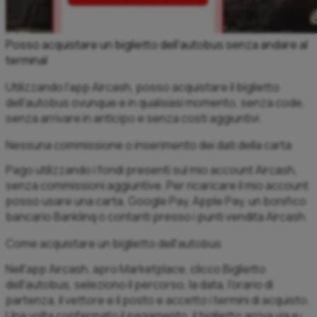
Posso acquistare un biglietto dell'autobus senza andare al
terminal
Utilizzando l'app Aircash, posso acquistare il biglietto
dell'autobus ovunque e in qualsiasi momento, senza code,
senza arrivare in anticipo e senza costi aggiuntivi.
Nessuna commissione o inserimento dei dati della carta
Pago utilizzando i fondi presenti sul mio account Aircash,
senza commissioni aggiuntive. Per ricaricare il mio account
posso usare una carta, Google Pay, Apple Pay, un bonifico
bancario Banklinq o contanti presso i punti vendita Aircash.
Come acquistare un biglietto dell'autobus
Nell'app Aircash, apro Marketplace, clicco Biglietto
dell'autobus, seleziono il percorso, la data, l'orario di
partenza, il vettore e il posto e accetto i termini di acquisto.
Una volta confermato il pagamento, il biglietto arriva via e-