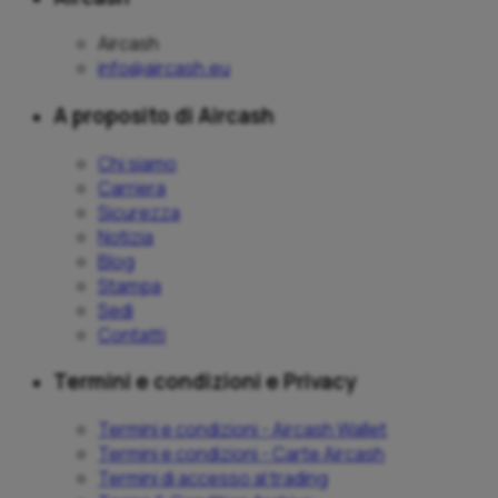
Aircash
info@aircash.eu
A proposito di Aircash
Chi siamo
Carriera
Sicurezza
Notizia
Blog
Stampa
Sedi
Contatti
Termini e condizioni e Privacy
Termini e condizioni - Aircash Wallet
Termini e condizioni - Carte Aircash
Termini di accesso al trading