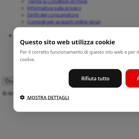
Terms & Condition Archive
Informativa sulla privacy
Diritti del consumatore
Consigli per acquisti online sicuri
Supporto
Questo sito web utilizza cookie
Aiuto e guide
Per il corretto funzionamento di questo sito web e per mi
Sedi
cookie.
Commissioni
Contatti
Rifiuta tutto
Impostazioni cookie
© Aircash d.o.o 2026. Tutti i diritti riservati.
MOSTRA DETTAGLI