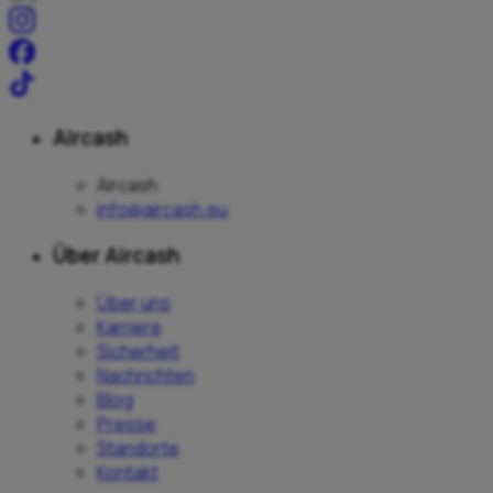
Aircash
Aircash
info@aircash.eu
Über Aircash
Über uns
Karriere
Sicherheit
Nachrichten
Blog
Presse
Standorte
Kontakt