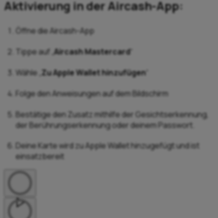
Aktivierung in der Aircash-App:
Öffne die Aircash-App
Tippe auf „
Aircash Mastercard
“
Wähle „
Zu Apple Wallet hinzufügen
“
Folge den Anweisungen auf dem Bildschirm
Bestätige den Zusatz mithilfe der Gesichtserkennung,
der Berührungserkennung oder deinem Passwort.
Deine Karte wird zu Apple Wallet hinzugefügt und ist
einsatzbereit