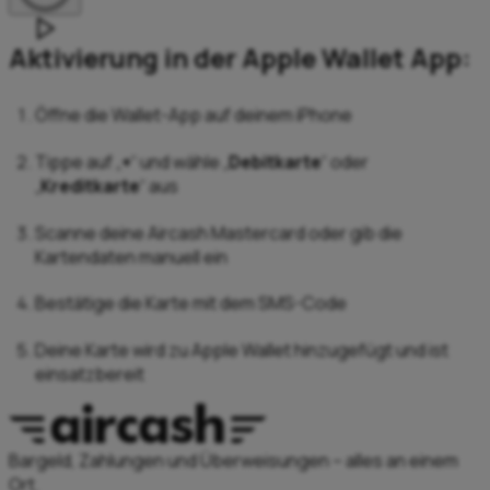
Aktivierung in der Apple Wallet App:
Öffne die Wallet-App auf deinem iPhone
Tippe auf „
+
“ und wähle „
Debitkarte
“ oder
„
Kreditkarte
“ aus
Scanne deine Aircash Mastercard oder gib die
Kartendaten manuell ein
Bestätige die Karte mit dem SMS-Code
Deine Karte wird zu Apple Wallet hinzugefügt und ist
einsatzbereit
Bargeld, Zahlungen und Überweisungen – alles an einem
Ort.