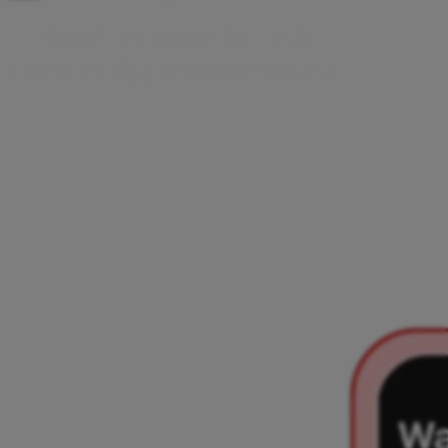
S
o
f
ü
g
s
t
d
u
d
e
i
n
e
A
i
r
c
a
s
h
-
K
a
r
t
e
z
u
A
p
p
l
e
W
a
l
l
e
t
h
i
n
z
u
Es gibt zwei Möglichkeiten, um deine Aircash-Karte zu
Apple Wallet hinzuzufügen – direkt über die Aircash-App
oder über die Apple Wallet-App. Wähle deine bevorzugte
Option und folge ein paar einfachen Schritten. Sobald die
Karte hinzugefügt wurde, kannst du mit deinem iPhone
oder deiner Apple Watch kontaktlos bezahlen.