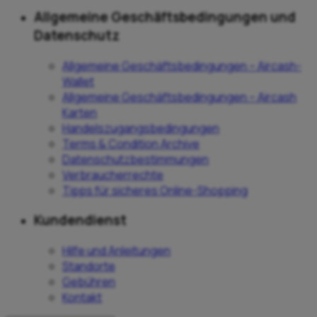
Allgemeine Geschäftsbedingungen und
Datenschutz
Allgemeine Geschäftsbedingungen – Aircash-
Wallet
Allgemeine Geschäftsbedingungen – Aircash
Karten
Handelszugangsbedingungen
Terms & Condition Archive
Datenschutzbestimmungen
Verbraucherrechte
Tipps für sicheres Online-Shopping
Kundendienst
Hilfe und Anleitungen
Standorte
Gebühren
Kontakt