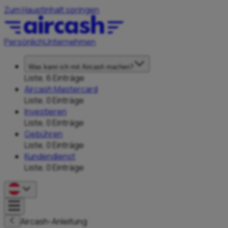
Zum Hauptinhalt springen
Persönlich
Unternehmen
Was kann ich mit Aircash machen?
Liste, 6 Einträge
Aircash Mastercard
Liste, 0 Einträge
Investieren
Liste, 0 Einträge
Gebühren
Liste, 0 Einträge
Kundendienst
Liste, 0 Einträge
Aircash-Anleitung