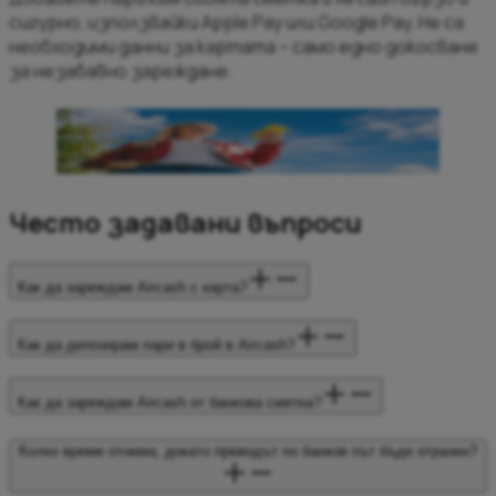
сигурно, използвайки Apple Pay или Google Pay. Не са
необходими данни за картата – само едно докосване
за незабавно зареждане.
Можете също да заредите сметката си, като
помолите някой да ви изпрати пари
Получавайте пари с Aircash
Често задавани въпроси
Как да зареждам Aircash с карта?
Как да депозирам пари в брой в Aircash?
Как да зареждам Aircash от банкова сметка?
Колко време отнема, докато преводът по банков път бъде отразен?