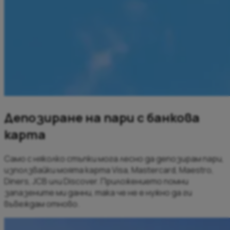
Депозиране на пари с банкова
карта
Само с няколко стъпки мога лесно да депозирам пари,
използвайки моята карта Visa, Mastercard, Maestro,
Diners, JCB или Discover. Приложението помни
запазените ми данни, така че не е нужно да ги
въвеждам отново.