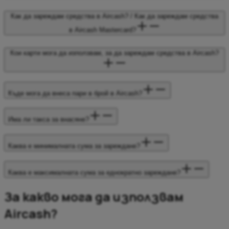
Как да зареждам средства в Aircash? / Как да зареждам средства
в Aircash Mastercard?
Кои карти мога да използвам, за да зареждам средства в Aircash?
Къде мога да внеса пари в брой в Aircash?
Има ли такса за внасяне?
Каква е минималната сума за зареждане?
Каква е максималната сума за еднократно зареждане?
За какво мога да използвам
Aircash?