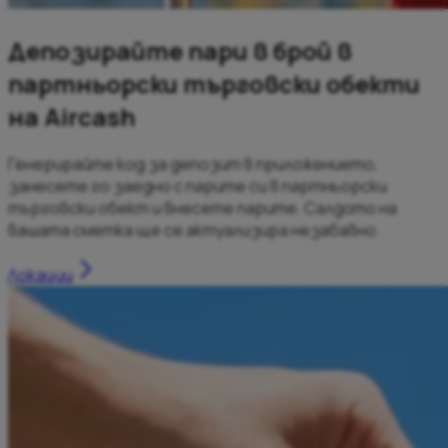
Депозирайте пари в брой в
партньорски търговски обекти
на Aircash
Генерирайте код за депозит в приложението,
занесете го заедно с парите си в партньорски
търговски обект и внесете парите. Салдото на
вашата сметка ще се актуализира незабавно.
Локации