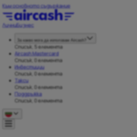
Към основното съдържание
Лични
Бизнес
За какво мога да използвам Aircash?
Списък, 5 елемента
Aircash Mastercard
Списък, 0 елемента
Инвестиции
Списък, 0 елемента
Такси
Списък, 0 елемента
Поддръжка
Списък, 0 елемента