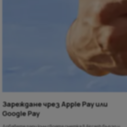
Зареждане чрез Apple Pay или
Google Pay
Добавете пари към своята сметка в Aircash бързо и