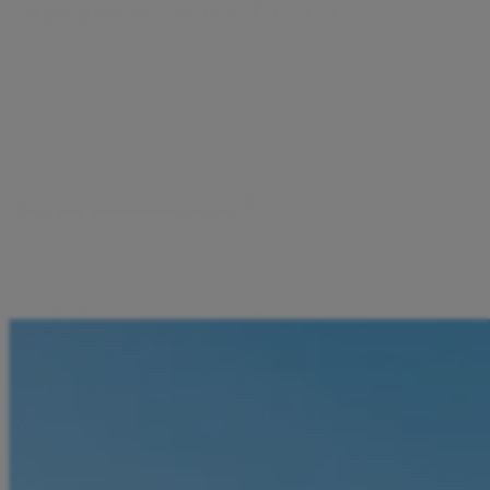
З
а
р
е
д
е
т
е
в
а
ш
и
я
A
i
r
c
a
s
h
Депозирайте пари в брой в партньорски търговски
обекти или зареждайте с карта. Парите ви остават
в безопасност, видими само за вас и изцяло под ваш
контрол.
Изтеглете приложението Aircash
Бързо, лесно и сигурно
Депозити в брой на над 250 000 места