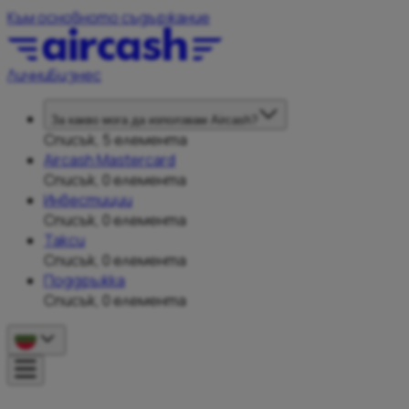
Към основното съдържание
Лични
Бизнес
За какво мога да използвам Aircash?
Списък, 5 елемента
Aircash Mastercard
Списък, 0 елемента
Инвестиции
Списък, 0 елемента
Такси
Списък, 0 елемента
Поддръжка
Списък, 0 елемента