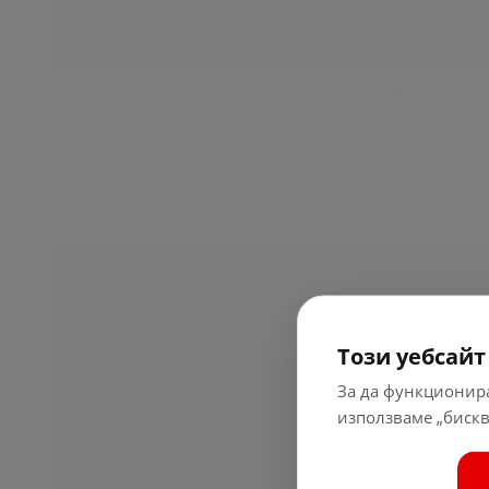
Незабавни преводи за бърза реакция
Парите ми са винаги там, където ми трябват.
Мога да изпратя пари за секунди и да се върна да
правя това, което обичам. Без чакане, без
прекъсвания.
Този уебсайт
За да функционира
използваме „бискв