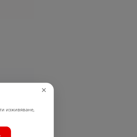
×
 ти изживяване,
е