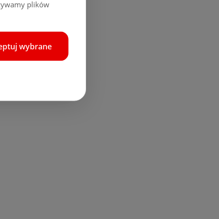
używamy plików
eptuj wybrane