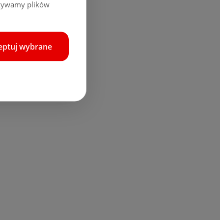
używamy plików
eptuj wybrane