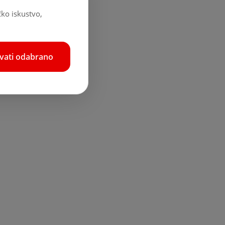
čko iskustvo,
hvati odabrano