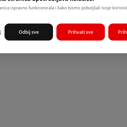
nica ispravno funkcionirala i kako bismo poboljšali tvoje korisni
Odbij sve
Prihvati sve
Pri
E