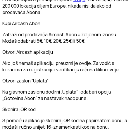
200 000 lokacija diljem Europe, nikada nisi daleko od
prodavača Abona.
Kupi Aircash Abon
Zatraži od prodavača Aircash Abon u željenom iznosu.
Možeš odabrati 5€, 10€, 20€, 25€ ili 50€.
Otvori Aircash aplikaciju
Ako još nemaš aplikaciju, preuzmi je ovdje. Za vodič s
koracima za registraciju i verifikaciju računa klikni ovdje.
Otvori zaslon “Uplata”
Na glavnom zaslonu dodirni „Uplata” i odaberi opciju
„Gotovina Abon” za nastavak nadopune.
Skeniraj QR kod
S pomoću aplikacije skeniraj QR kod na papirnatom bonu, a
možeš i ručno unijeti 16-znamenkasti kod na bonu.