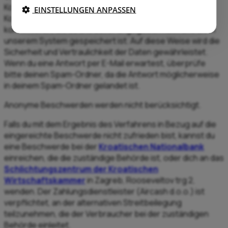
Kommunikation zu gewährleisten, musst du uns bei der
EINSTELLUNGEN ANPASSEN
Kontaktaufnahme per E-Mail von der E-Mail-Adresse aus
kontaktieren, die du uns zuvor angegeben hast und die in
unserem System gespeichert ist. Auf diese Weise wird die
Sicherheit und Vertraulichkeit der Daten gewährleistet.
Wenn du eine Antwort per E-Mail erwartest, überprüfe
bitte deinen Spam-Ordner, da die Antwort möglicherweise
in deinem Spam-Ordner gelandet ist.
Anonyme Beschwerden werden nicht berücksichtigt.
Falls du mit dem Ergebnis des Verfahrens in Bezug auf die
eingereichte Beschwerde nicht zufrieden bist, kannst du
eine Beschwerde bei der
Kroatischen Nationalbank
einreichen, die die zuständige Behörde ist, oder dich an das
Schlichtungszentrum der Kroatischen
Wirtschaftskammer
in Zagreb, Rooseveltov trg 2,
wenden. Der Zahlungsdienstleister (Aircash d.o.o.) ist
verpflichtet, an der alternativen Streitbeilegung
teilzunehmen, die der Verbraucher bei der zuständigen
Behörde einleitet.