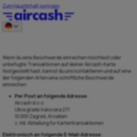
Zum Hauptinhalt springen
W
i
e
m
a
n
e
i
n
e
B
e
s
c
h
w
e
r
d
e
e
i
n
r
e
i
c
h
t
Wenn du eine Beschwerde einreichen möchtest oder
unbefugte Transaktionen auf deiner Aircash-Karte
festgestellt hast, kannst du uns kontaktieren und auf eine
der folgenden Arten eine schriftliche Beschwerde
einreichen:
Per Post an folgende Adresse:
Aircash d.o.o.
Ulica grada Vukovara 271
10 000 Zagreb, Kroatien
z. Hd. Abteilung für Kartentransaktionen
Elektronisch an folgende E-Mail-Adresse: