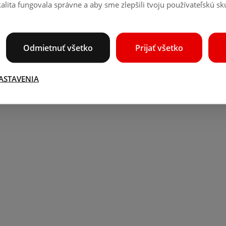
alita fungovala správne a aby sme zlepšili tvoju používateľskú s
Odmietnuť všetko
Prijať všetko
ASTAVENIA