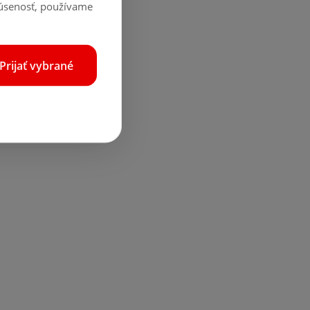
kúsenosť, používame
Prijať vybrané