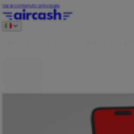
Vai al contenuto principale
D
e
p
o
s
i
t
i
e
p
r
e
l
i
e
v
i
c
o
n
l
’
a
p
p
d
i
A
i
r
c
a
s