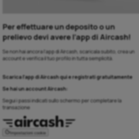
Per effettuare un deposito o un
prelievo devi avere l’app di Aircash!
Se non hai ancora l’app di Aircash, scaricala subito, crea un
account e verifica il tuo profilo in tutta semplicità.
Scarica l’app di Aircash qui e registrati gratuitamente
Se hai un account Aircash:
Segui i passi indicati sullo schermo per completare la
transazione
Impostazioni cookie