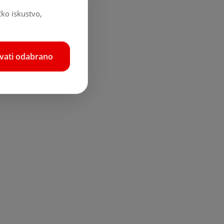
čko iskustvo,
hvati odabrano