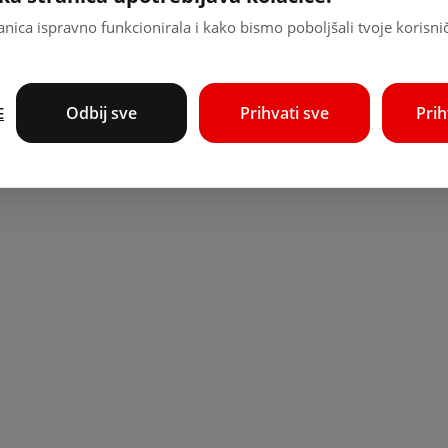
nica ispravno funkcionirala i kako bismo poboljšali tvoje korisni
Odbij sve
Prihvati sve
Pri
E