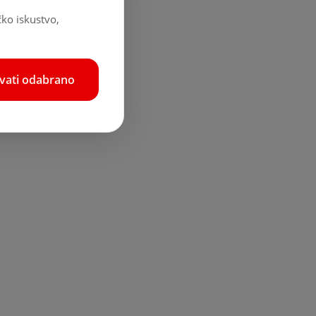
čko iskustvo,
hvati odabrano