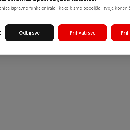
nica ispravno funkcionirala i kako bismo poboljšali tvoje korisni
Odbij sve
Prihvati sve
Pri
E