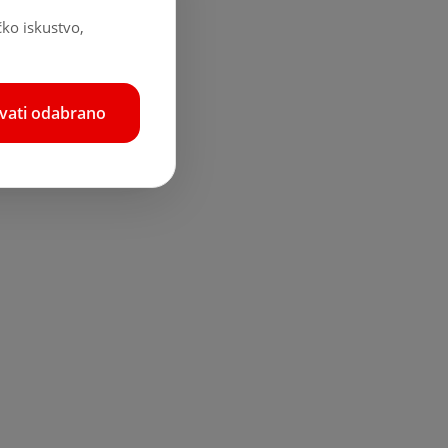
čko iskustvo,
hvati odabrano