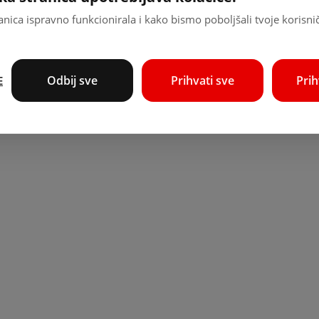
nica ispravno funkcionirala i kako bismo poboljšali tvoje korisni
Odbij sve
Prihvati sve
Pri
E